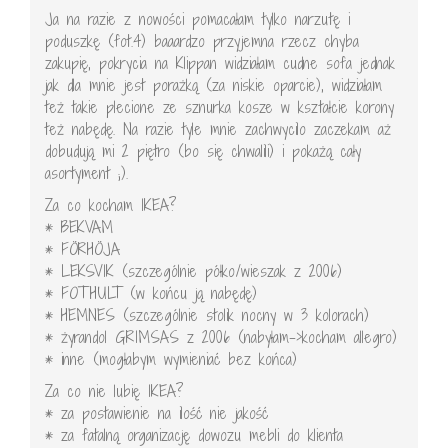
Ja na razie z nowości pomacałam tylko narzutę i
poduszkę (fot.4) baaardzo przyjemna rzecz chyba
zakupię, pokrycia na Klippan widziałam cudne sofa jednak
jak dla mnie jest porażką (za niskie oparcie), widziałam
też takie plecione ze sznurka kosze w kształcie korony
też nabędę. Na razie tyle mnie zachwycilo zaczekam aż
dobudują mi 2 piętro (bo się chwalili) i pokażą cały
asortyment ;).
Za co kocham IKEA?
* BEKVAM
* FÖRHÖJA
* LEKSVIK (szczególnie półko/wieszak z 2006)
* FOTHULT (w końcu ją nabędę)
* HEMNES (szczególnie stolik nocny w 3 kolorach)
* żyrandol GRIMSAS z 2006 (nabyłam->kocham allegro)
* inne (mogłabym wymieniać bez końca)
Za co nie lubię IKEA?
* za postawienie na ilość nie jakość
* za fatalną organizację dowozu mebli do klienta