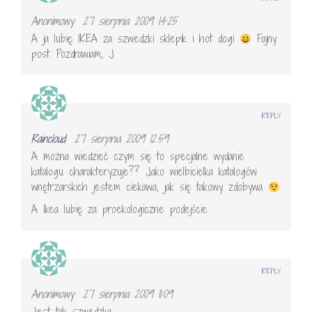
Anonimowy
27 sierpnia 2009 14:25
A ja lubię IKEA za szwedzki sklepik i hot dogi
Fajny
post. Pozdrawiam, J
REPLY
Raincloud
27 sierpnia 2009 12:59
A można wiedzieć czym się to specjalne wydanie
katalogu charakteryzuje?? Jako wielbicielka katalogów
wnętrzarskich jestem ciekawa, jak się takowy zdobywa
A Ikea lubię za proekologiczne podejście.
REPLY
Anonimowy
27 sierpnia 2009 11:09
Jest tak szwedzka….