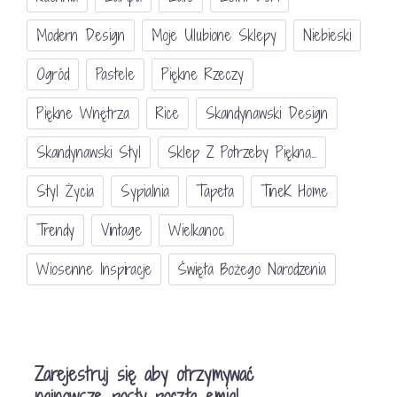
Modern Design
Moje Ulubione Sklepy
Niebieski
Ogród
Pastele
Piękne Rzeczy
Piękne Wnętrza
Rice
Skandynawski Design
Skandynawski Styl
Sklep Z Potrzeby Piękna...
Styl Życia
Sypialnia
Tapeta
TineK Home
Trendy
Vintage
Wielkanoc
Wiosenne Inspiracje
Święta Bożego Narodzenia
Zarejestruj się aby otrzymywać
najnowsze posty pocztą emial