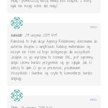
będą i pomieszczą naszą wielką ilość książek, z którą
nijak nie mogę sobie dać rady;)
REPLY
babielato
29 sierpnia 2009 14:19
Raincloud, to była akcja Agencji Reklamowej skierowana do
autorów blogów o wnętrzach. Katalog materiałowo się
niczym nie różni od tego dostępnego dla wszystkich.
Jedynie co go wyróżnia to rozmiar XXL, jest ogromny,
dzięki czemu bardzo przyjemnie się go ogląda. Jak Ci
zależy to dam Ci go w prezencie, pozdrawiam
Wszystkich i świetnie się czyta te komentarze bardzo
dziękuję.
REPLY
Delie
28 sierpnia 2009 16:02