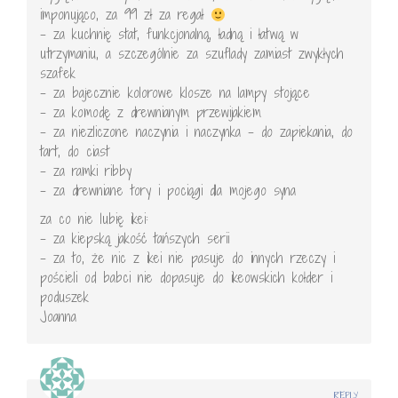
imponująco, za 99 zł za regał
– za kuchnię stat, funkcjonalną, ładną i łatwą w
utrzymaniu, a szczególnie za szuflady zamiast zwykłych
szafek
– za bajecznie kolorowe klosze na lampy stojące
– za komodę z drewnianym przewijakiem
– za niezliczone naczynia i naczynka – do zapiekania, do
tart, do ciast
– za ramki ribby
– za drewniane tory i pociągi dla mojego syna
za co nie lubię ikei:
– za kiepską jakość tańszych serii
– za to, że nic z ikei nie pasuje do innych rzeczy i
pościeli od babci nie dopasuje do ikeowskich kołder i
poduszek
Joanna
REPLY