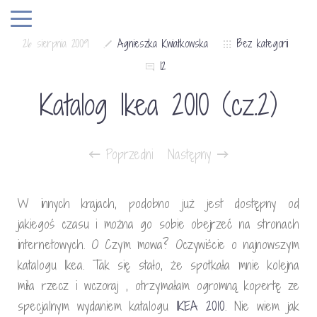
26 sierpnia 2009
Agnieszka Kwiatkowska
Bez kategorii
12
Katalog Ikea 2010 (cz.2)
Poprzedni
Następny
W innych krajach, podobno już jest dostępny od
jakiegoś czasu i można go sobie obejrzeć na stronach
internetowych. O Czym mowa? Oczywiście o najnowszym
katalogu Ikea. Tak się stało, że spotkała mnie kolejna
miła rzecz i wczoraj , otrzymałam ogromną kopertę ze
specjalnym wydaniem katalogu
IKEA 2010
. Nie wiem jak