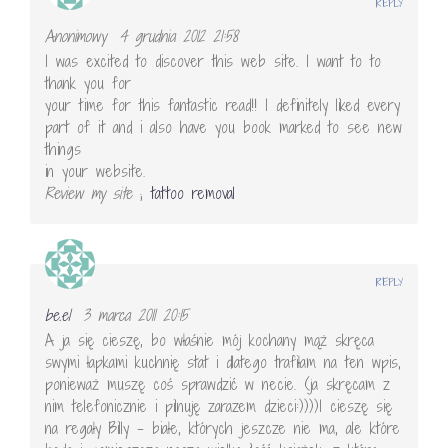
REPLY
Anonimowy
4 grudnia 2012 21:58
I was excited to discover this web site. I want to to
thank you for
your time for this fantastic read!! I definitely liked every
part of it and i also have you book marked to see new
things
in your website.
Review my site
;
tattoo removal
REPLY
be.el
3 marca 2011 20:15
A ja się cieszę, bo właśnie mój kochany mąż skręca
swymi łapkami kuchnię stat i dlatego trafiłam na ten wpis,
ponieważ muszę coś sprawdzić w necie. (ja skręcam z
nim telefonicznie i pilnuję zarazem dzieci:))))I cieszę się
na regały Billy – białe, których jeszcze nie ma, ale które