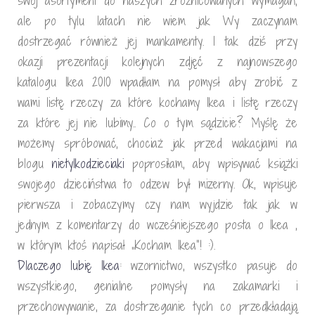
swój asortyment do naszych zróżnicowanych wymagań,
ale po tylu latach nie wiem jak Wy zaczynam
dostrzegać również jej mankamenty. I tak dziś przy
okazji prezentacji kolejnych zdjęć z najnowszego
katalogu Ikea 2010 wpadłam na pomysł aby zrobić z
wami listę rzeczy za które kochamy Ikea i listę rzeczy
za które jej nie lubimy.. Co o tym sądzicie? Myślę że
możemy spróbować, chociaż jak przed wakacjami na
blogu
nietylkodzieciaki
poprosiłam, aby wpisywać książki
swojego dzieciństwa to odzew był mizerny. Ok, wpisuje
pierwsza i zobaczymy czy nam wyjdzie tak jak w
jednym z komentarzy do wcześniejszego posta o Ikea ,
w którym ktoś napisał „Kocham Ikea”! :).
Dlaczego lubię Ikea
: wzornictwo, wszystko pasuje do
wszystkiego, genialne pomysły na zakamarki i
przechowywanie, za dostrzeganie tych co przedkładają