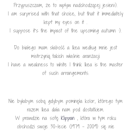
Przypuszczam, że to wpływ nadchodzącej jesieni:).
I am surprised with that choice, but that it immediately
kept my eyes on it .
I suppose it’s the impact of the upcoming autumn :).
Do białego mam słabość a Ikea według mnie jest
mistrzynią takich właśnie aranżacji.
I have a weakness to white I think Ikea is the master
of such arrangements.
Nie byłabym sobą gdybym pominęła kolor, którego tym
razem Ikea dała nam pod dostatkiem.
W prawdzie na sofę
Klippan
, która w tym roku
obchodzi swoje 30-lecie (1979 – 2009) się nie