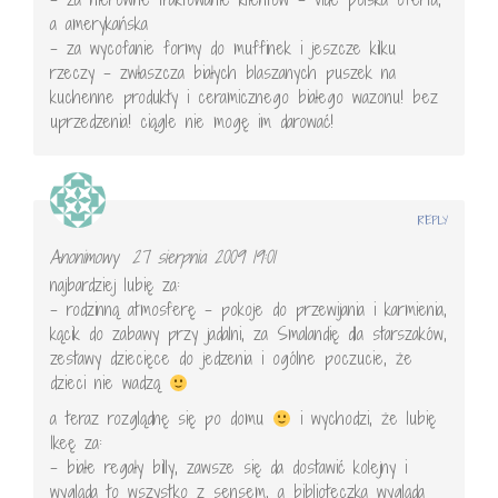
a amerykańska
– za wycofanie formy do muffinek i jeszcze kilku
rzeczy – zwłaszcza białych blaszanych puszek na
kuchenne produkty i ceramicznego białego wazonu! bez
uprzedzenia! ciągle nie mogę im darować!
REPLY
Anonimowy
27 sierpnia 2009 19:01
najbardziej lubię za:
– rodzinną atmosferę – pokoje do przewijania i karmienia,
kącik do zabawy przy jadalni, za Smalandię dla starszaków,
zestawy dziecięce do jedzenia i ogólne poczucie, że
dzieci nie wadzą
a teraz rozglądnę się po domu
i wychodzi, że lubię
Ikeę za:
– białe regały billy, zawsze się da dostawić kolejny i
wygląda to wszystko z sensem, a biblioteczka wygląda