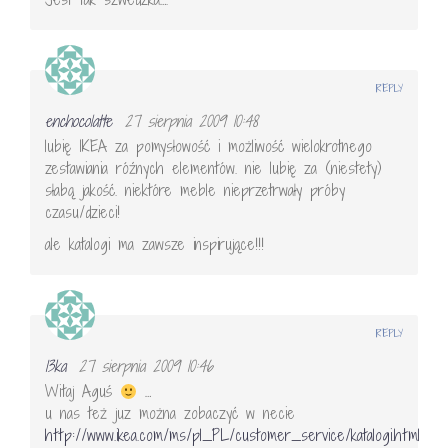
REPLY
enchocolatte
27 sierpnia 2009 10:48
lubię IKEA za pomysłowość i możliwość wielokrotnego
zestawiania róźnych elementów. nie lubię za (niestety)
słabą jakość. niektóre meble nieprzetrwały próby
czasu/dzieci!
ale katalogi ma zawsze inspirujące!!!
REPLY
13ka
27 sierpnia 2009 10:46
Witaj Aguś
…
u nas też juz można zobaczyć w necie
http://www.ikea.com/ms/pl_PL/customer_service/katalogi.html