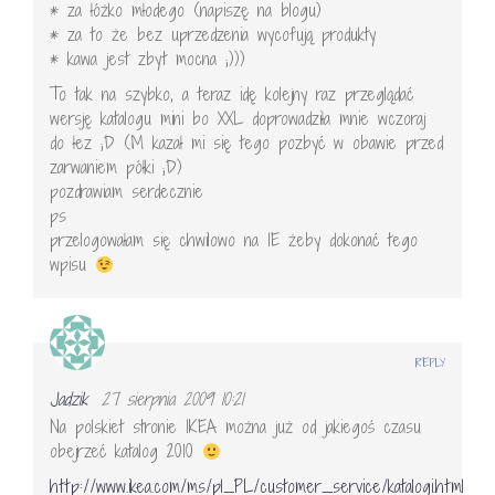
* za łóżko młodego (napiszę na blogu)
* za to że bez uprzedzenia wycofują produkty
* kawa jest zbyt mocna ;)))
To tak na szybko, a teraz idę kolejny raz przeglądać
wersję katalogu mini bo XXL doprowadziła mnie wczoraj
do łez ;D (M kazał mi się tego pozbyć w obawie przed
zarwaniem półki ;D)
pozdrawiam serdecznie
ps
przelogowałam się chwilowo na IE żeby dokonać tego
wpisu
REPLY
Jadzik
27 sierpnia 2009 10:21
Na polskiet stronie IKEA można już od jakiegoś czasu
obejrzeć katalog 2010
http://www.ikea.com/ms/pl_PL/customer_service/katalogi.html