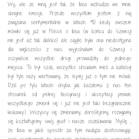
Wy, ale ze mną jest tak że Ikea wzbudza we mnie
skrajne emocje. Przede wszystkim jestem z nią
związana sentymentalnie w latach 90 kiedy owszem
mówiło się już w Polsce o Ikea (w końcu do Szwecji
nie jest aż tak daleko) ale ciągle była ona niedostępna
dla większości z nas, wyjechałam do Szwecji i
oczywiście wszystkie drogi prowadziły do jednego
miejsca. To był szok, wszystko chciałam mieć a katalog
był tyle razy wertowany, że lepiej już o tym nie mówić.
Dziś po tylu latach chyba jak każdemu z nas ten
stosunek od pełnej fascynacji i akceptacji prawie
wszystkiego zmienił się i już nie jest taki bezgranicznie
łaskawy:). Wszyscy się zmieniamy, doroślejemy, rozwijamy
się kształtujemy swój gust i nasze oczekiwania. Myślę ,
że Ikea w jakiś sposób za tym nadąża dostosowując