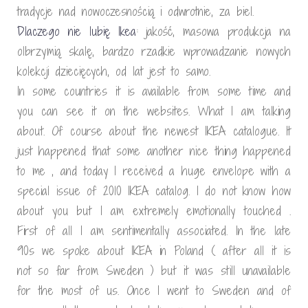
tradycje nad nowoczesnością i odwrotnie, za biel.
Dlaczego nie lubię Ikea
: jakość, masowa produkcja na
olbrzymią skalę, bardzo rzadkie wprowadzanie nowych
kolekcji dziecięcych, od lat jest to samo.
In some countries it is available from some time and
you can see it on the websites. What I am talking
about. Of course about the newest IKEA catalogue. It
just happened that some another nice thing happened
to me , and today I received a huge envelope with a
special issue of 2010 IKEA catalog. I do not know how
about you but I am extremely emotionally touched .
First of all I am sentimentally associated. In the late
90s we spoke about IKEA in Poland ( after all it is
not so far from Sweden ) but it was still unavailable
for the most of us. Once I went to Sweden and of