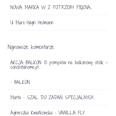
NOWA MARKA W Z POTRZEBY PIĘKNA…
U Marii Høgh Heilmann
Najnowsze komentarze
AKCJA BALKON: 10 pomysłów na balkonowy stolik -
conchitahome.pl
BALKON
-
Marta
SZAL DO ZADAŃ SPECJALNYCH
-
Agnieszka Kwiatkowska
VANILLA FLY
-