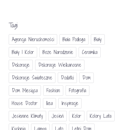
Tagi
Agencja Nieruchomości
Biała Podłoga
Biały
Biały I Kolor
Boże Narodzenie
Ceramika
Dekoracje
Dekoracje Wielkanocne
Dekoracje Świateczne
Dodatki
Dom
Dom Miesiąca
Fashion
Fotografia
House Doctor
Ikea
Inspiracje
Jesienne Klimaty
Jesień
Kolor
Kolory Lata
Kuchnia
Lampa
Lato
Letni Dom