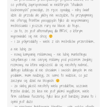
co potrafią zaproponować w niektórych "studiach
kuchennych" powoduje, że ręce opadają – niby świat
idzie do przodu ale jakby nie wszędzie, tu przynajmniej
nie oferują frontów pasujących tylko do wspomnianej
meblościanki i jeszcze rury na blacie do tego…
– za to, że jest alternatywą dla BRW, o którym
wypowiadać się nie chcę
– i za półprodukty – wiele z ich mebelków przerobiłam…
a nie lubię za:
– nową kampanię reklamową – nie lubię marketingu
szeptanego i nie cierpię reklamy pod pozorem zwykłej
rozmowy, na która większość da się niestety nabrać…
dlatego katalogu xl nie chciałam i swoich danych im nie
podałam… mam nadzieję, że same to widzicie, co już
zaczyna się dziać na blogach
– za słabą jakość niestety wielu produktów, uczciwie
trzeba dodać, że ikea nie jest jakimś wyjątkiem, wiele
firm odstawia fuszerkę, tylko ikea jest bardziej znana to i
opinii jest dużo
– za nierówne traktowanie klientów – vide polska oferta,