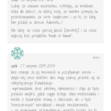
Lubię: za ciekawe wzornictwo, estetykę, za metalowe
łóżka dla dzieci:), za dobrą cenę, za świetne pomysły na
przechowywanie, za serie świąteczne i za to, że lubię
tam jeździć w okresie Adwentu;-)
Nie lubię: za coraz gorszą jakość [niestety] i za coraz
większą ilość produktów "made in taiwan".
REPLY
ushii
27 sierpnia 2009 20:54
ikea szanuje za jej masowość w pozytywnym sensie –
dzięki niej choć niektóre idee mają szansę przebić się do
statystycznego Kowalskiego:
-wprowadzanie choć odrobiny odmienności i stylu do tych
polskich wnętrz, gdzie ciągle króluje stara meblościanka i
meble z bazaru(nie mówię o starociach, ale o tych
"nowoczesnych" wersalkach i innych maszkaronach,
– za promowanie przemyślanego projektu kuchni, bo to