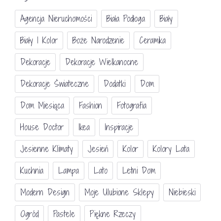
Agencja Nieruchomości
Biała Podłoga
Biały
Biały I Kolor
Boże Narodzenie
Ceramika
Dekoracje
Dekoracje Wielkanocne
Dekoracje Świateczne
Dodatki
Dom
Dom Miesiąca
Fashion
Fotografia
House Doctor
Ikea
Inspiracje
Jesienne Klimaty
Jesień
Kolor
Kolory Lata
Kuchnia
Lampa
Lato
Letni Dom
Modern Design
Moje Ulubione Sklepy
Niebieski
Ogród
Pastele
Piękne Rzeczy