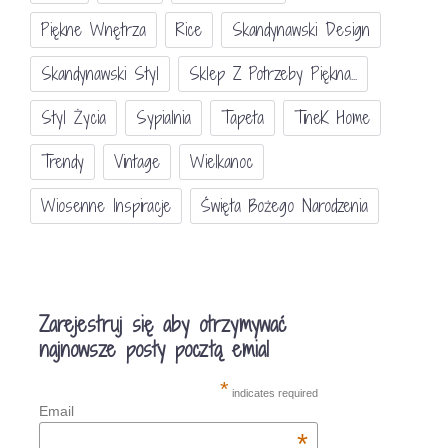
Piękne Wnętrza
Rice
Skandynawski Design
Skandynawski Styl
Sklep Z Potrzeby Piękna...
Styl Życia
Sypialnia
Tapeta
TineK Home
Trendy
Vintage
Wielkanoc
Wiosenne Inspiracje
Święta Bożego Narodzenia
Zarejestruj się aby otrzymywać
najnowsze posty pocztą emial
*
indicates required
Email
*