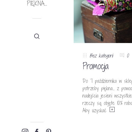
PIĘKNA…
Bez kategorii
0
Promocja
Do 7 października w skle
potrzeby piękna… z powo
nadejścia jesieni wszystkie
rzeczy są objęte 10% rab
Aby uzyskać