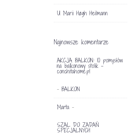
U Marii Høgh Heilmann
Najnowsze komentarze
AKCJA BALKON: 10 pomysłów
na balkonowy stolik -
conchitahome.pl
BALKON
-
Marta
-
SZAL DO ZADAŃ
SPECJALNYCH