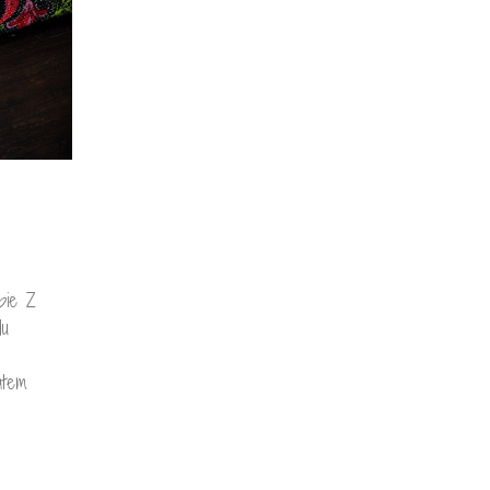
pie Z
du
atem