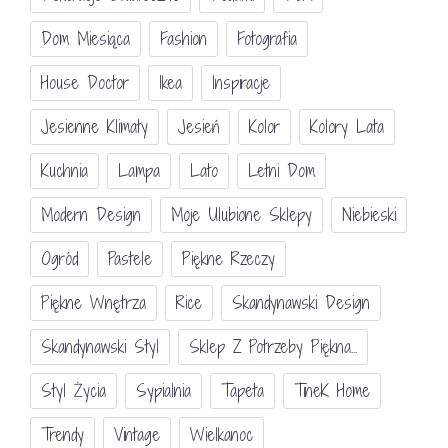
Dom Miesiąca
Fashion
Fotografia
House Doctor
Ikea
Inspiracje
Jesienne Klimaty
Jesień
Kolor
Kolory Lata
Kuchnia
Lampa
Lato
Letni Dom
Modern Design
Moje Ulubione Sklepy
Niebieski
Ogród
Pastele
Piękne Rzeczy
Piękne Wnętrza
Rice
Skandynawski Design
Skandynawski Styl
Sklep Z Potrzeby Piękna...
Styl Życia
Sypialnia
Tapeta
TineK Home
Trendy
Vintage
Wielkanoc