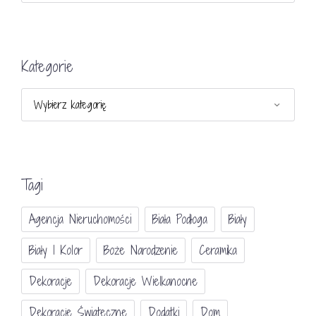
Kategorie
Kategorie
Tagi
Agencja Nieruchomości
Biała Podłoga
Biały
Biały I Kolor
Boże Narodzenie
Ceramika
Dekoracje
Dekoracje Wielkanocne
Dekoracje Świateczne
Dodatki
Dom