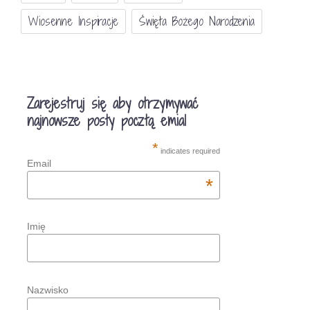
Wiosenne Inspiracje
Święta Bożego Narodzenia
Zarejestruj się aby otrzymywać
najnowsze posty pocztą emial
*
indicates required
Email
*
Imię
Nazwisko