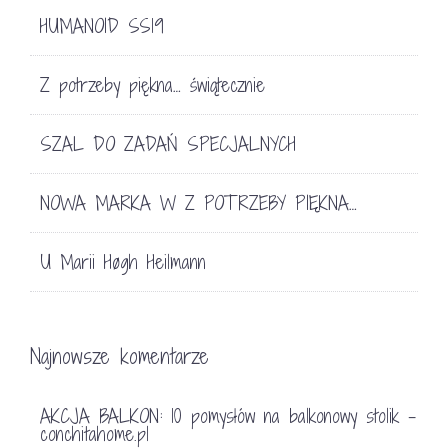
HUMANOID SS19
Z potrzeby piękna… świątecznie
SZAL DO ZADAŃ SPECJALNYCH
NOWA MARKA W Z POTRZEBY PIĘKNA…
U Marii Høgh Heilmann
Najnowsze komentarze
AKCJA BALKON: 10 pomysłów na balkonowy stolik -
conchitahome.pl