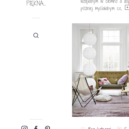
wzięłabym w ciemno a dop
PIĘKNA…
później myślałabym co,