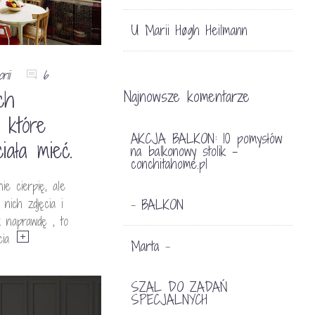
U Marii Høgh Heilmann
rii
6
ch
Najnowsze komentarze
 które
AKCJA BALKON: 10 pomysłów
iała mieć.
na balkonowy stolik -
conchitahome.pl
ie cierpię, ale
 nich zdjęcia i
BALKON
-
ak naprawdę , to
cia
Marta
-
SZAL DO ZADAŃ
SPECJALNYCH