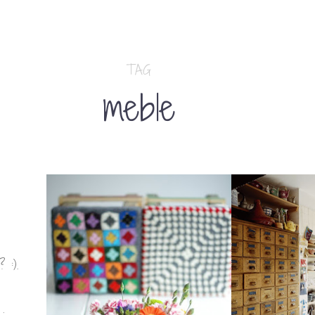
TAG
meble
? :).