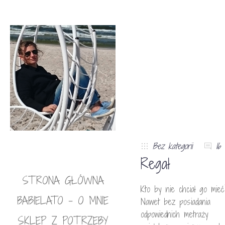
Bez kategorii
16
Regał
STRONA GŁÓWNA
Kto by nie chciał go mieć
BABIELATO – O MNIE
Nawet bez posiadania
odpowiednich metraży
SKLEP Z POTRZEBY