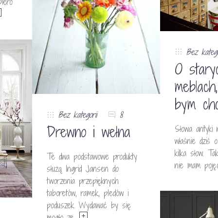
iero
Bez katego
O stary
meblach,
bym chc
Bez kategorii
8
Drewno i wełna
Słowa antyki n
właśnie dziś o
kilka słow. T
Te dwa podstawowe produkty
nie mam poję
służą Ingrid Jansen do
tworzenia przepięknych
taboretów, ramek, pledów i
poduszek. Wydawać by się
mogło ze