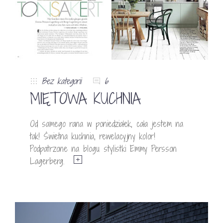
Bez kategorii
6
MIĘTOWA KUCHNIA
Od samego rana w poniedziałek, cała jestem na
tak! Świetna kuchnia, rewelacyjny kolor!
Podpatrzone na blogu stylistki Emmy Persson
Lagerberg.