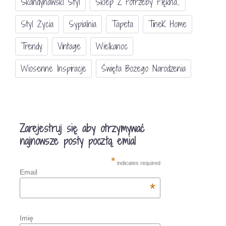
Skandynawski Styl
Sklep Z Potrzeby Piękna...
Styl Życia
Sypialnia
Tapeta
TineK Home
Trendy
Vintage
Wielkanoc
Wiosenne Inspiracje
Święta Bożego Narodzenia
Zarejestruj się aby otrzymywać
najnowsze posty pocztą emial
*
indicates required
Email
*
Imię