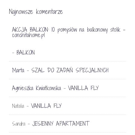
Najnowsze komentarze
AKCJA BALKON: 10 pomysłów na balkonowy stolik -
conchitahome.pl
BALKON
-
Marta
SZAL DO ZADAŃ SPECJALNYCH
-
Agnieszka Kwiatkowska
VANILLA FLY
-
VANILLA FLY
Natalia
-
JESIENNY APARTAMENT
Sandra
-