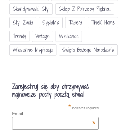
Skandynawski Styl
Sklep Z Potrzeby Piękna...
Styl Życia
Sypialnia
Tapeta
TineK Home
Trendy
Vintage
Wielkanoc
Wiosenne Inspiracje
Święta Bożego Narodzenia
Zarejestruj się aby otrzymywać
najnowsze posty pocztą emial
*
indicates required
Email
*