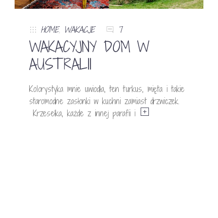
HOME
,
WAKACJE
7
WAKACYJNY DOM W
AUSTRALII
Kolorystyka mnie uwiodła, ten turkus, mięta i takie
staromodne zasłonki w kuchni zamiast drzwiczek.
Krzesełka, każde z innej parafii i