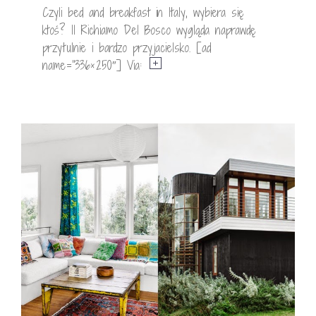
Czyli bed and breakfast in Italy, wybiera się
ktoś? Il Richiamo Del Bosco wygląda naprawdę
przytulnie i bardzo przyjacielsko. [ad
name=”336×250″] Via: