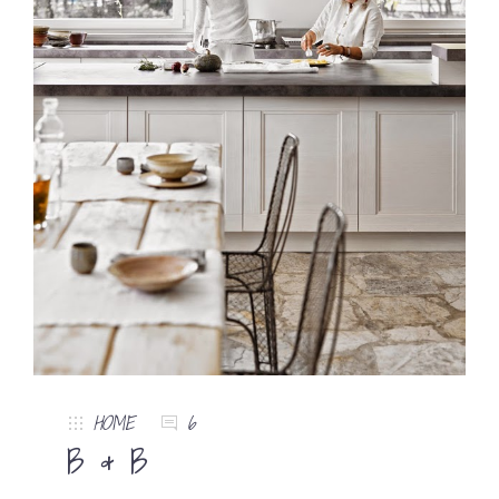
HOME
6
B & B