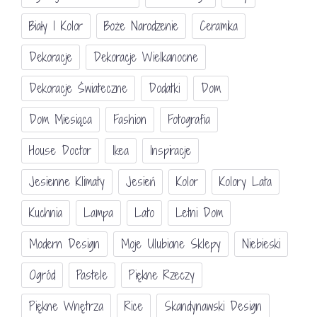
Biały I Kolor
Boże Narodzenie
Ceramika
Dekoracje
Dekoracje Wielkanocne
Dekoracje Świateczne
Dodatki
Dom
Dom Miesiąca
Fashion
Fotografia
House Doctor
Ikea
Inspiracje
Jesienne Klimaty
Jesień
Kolor
Kolory Lata
Kuchnia
Lampa
Lato
Letni Dom
Modern Design
Moje Ulubione Sklepy
Niebieski
Ogród
Pastele
Piękne Rzeczy
Piękne Wnętrza
Rice
Skandynawski Design