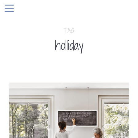
TAG
holliday