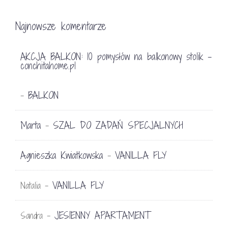
Najnowsze komentarze
AKCJA BALKON: 10 pomysłów na balkonowy stolik -
conchitahome.pl
BALKON
-
Marta
SZAL DO ZADAŃ SPECJALNYCH
-
Agnieszka Kwiatkowska
VANILLA FLY
-
VANILLA FLY
Natalia
-
JESIENNY APARTAMENT
Sandra
-