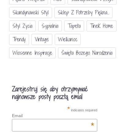
Skandynawski Styl
Sklep Z Potrzeby Piękna...
Styl Życia
Sypialnia
Tapeta
TineK Home
Trendy
Vintage
Wielkanoc
Wiosenne Inspiracje
Święta Bożego Narodzenia
Zarejestruj się aby otrzymywać
najnowsze posty pocztą emial
*
indicates required
Email
*