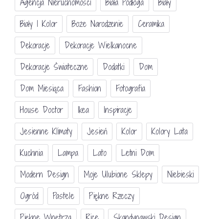
Agencja Nieruchomości
Biała Podłoga
Biały
Biały I Kolor
Boże Narodzenie
Ceramika
Dekoracje
Dekoracje Wielkanocne
Dekoracje Świateczne
Dodatki
Dom
Dom Miesiąca
Fashion
Fotografia
House Doctor
Ikea
Inspiracje
Jesienne Klimaty
Jesień
Kolor
Kolory Lata
Kuchnia
Lampa
Lato
Letni Dom
Modern Design
Moje Ulubione Sklepy
Niebieski
Ogród
Pastele
Piękne Rzeczy
Piękne Wnętrza
Rice
Skandynawski Design