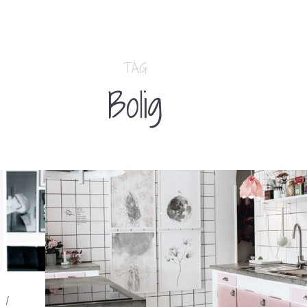
TAG
Bolig
1