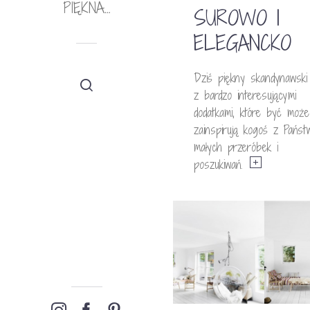
PIĘKNA…
SUROWO I
ELEGANCKO
Dziś piękny skandynawski
z bardzo interesującymi
dodatkami, które być może
zainspirują kogoś z Państ
małych przeróbek i
poszukiwań.