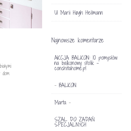
U Marii Høgh Heilmann
Najnowsze komentarze
AKCJA BALKON: 10 pomysłów
na balkonowy stolik -
iałymi
conchitahome.pl
y dom
BALKON
-
Marta
-
SZAL DO ZADAŃ
SPECJALNYCH