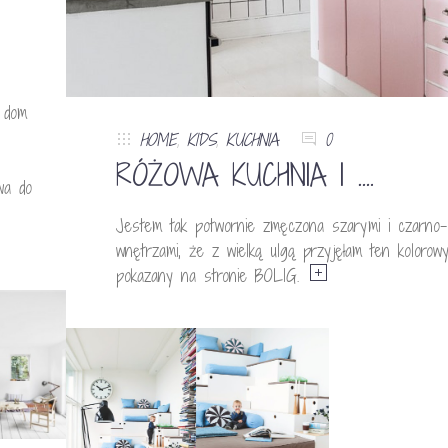
 dom
HOME
,
KIDS
,
KUCHNIA
0
RÓŻOWA KUCHNIA I ….
wa do
Jestem tak potwornie zmęczona szarymi i czarno-b
wnętrzami, że z wielką ulgą przyjęłam ten kolorow
pokazany na stronie BOLIG.