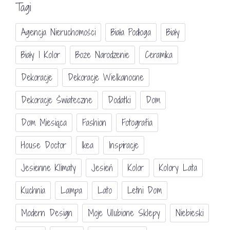
Tagi
Agencja Nieruchomości
Biała Podłoga
Biały
Biały I Kolor
Boże Narodzenie
Ceramika
Dekoracje
Dekoracje Wielkanocne
Dekoracje Świateczne
Dodatki
Dom
Dom Miesiąca
Fashion
Fotografia
House Doctor
Ikea
Inspiracje
Jesienne Klimaty
Jesień
Kolor
Kolory Lata
Kuchnia
Lampa
Lato
Letni Dom
Modern Design
Moje Ulubione Sklepy
Niebieski