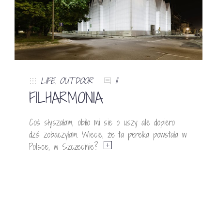
LIFE
,
OUTDOOR
11
FILHARMONIA
Coś słyszałam, obiło mi sie o uszy ale dopiero
dziś zobaczyłam. Wiecie, że ta perełka powstała w
Polsce, w Szczecinie?