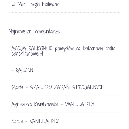
U Marii Høgh Heilmann
Najnowsze komentarze
AKCJA BALKON: 10 pomysłów na balkonowy stolik -
conchitahome.pl
BALKON
-
Marta
SZAL DO ZADAŃ SPECJALNYCH
-
Agnieszka Kwiatkowska
VANILLA FLY
-
VANILLA FLY
Natalia
-