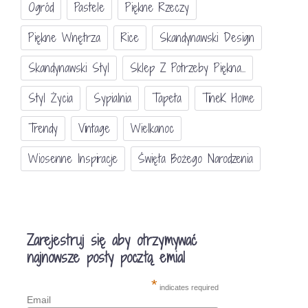
Ogród
Pastele
Piękne Rzeczy
Piękne Wnętrza
Rice
Skandynawski Design
Skandynawski Styl
Sklep Z Potrzeby Piękna...
Styl Życia
Sypialnia
Tapeta
TineK Home
Trendy
Vintage
Wielkanoc
Wiosenne Inspiracje
Święta Bożego Narodzenia
Zarejestruj się aby otrzymywać
najnowsze posty pocztą emial
*
indicates required
Email