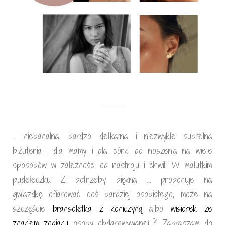
… niebanalna, bardzo delikatna i niezwykle subtelna
biżuteria i dla mamy i dla córki do noszenia na wiele
sposobów w zależności od nastroju i chwili. W malutkim
pudełeczku Z potrzeby piękna … proponuje na
gwiazdkę ofiarować coś bardziej osobistego, może na
szczęście
bransoletka z koniczyną
albo
wisiorek ze
znakiem zodiaku
osoby obdarowywanej ? Zapraszam do