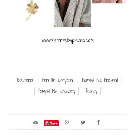
www.zpotrzebypiekna.com
Biżuteria
Pernille Corydon
Pomysł Na Prezent
Pomysł Na Urodziny
Trendy
Save