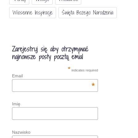
Wiosenne Inspiracje
Święta Bożego Narodzenia
Zarejestruj się aby otrzymywać
najnowsze posty pocztą emial
*
indicates required
Email
*
Imię
Nazwisko