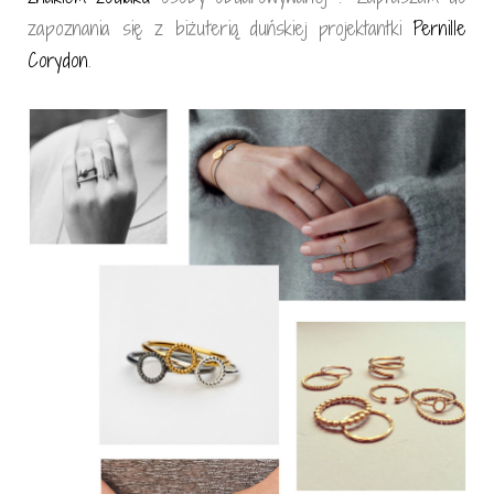
zapoznania się z biżuterią duńskiej projektantki
Pernille
Corydon
.