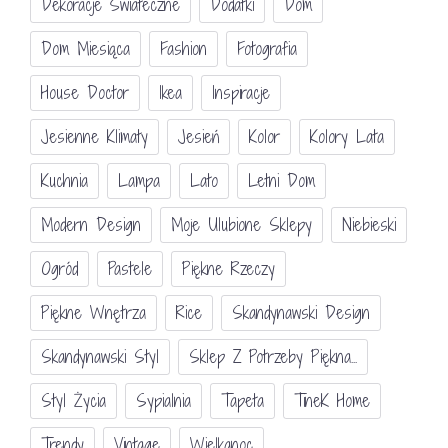
Dekoracje Świateczne
Dodatki
Dom
Dom Miesiąca
Fashion
Fotografia
House Doctor
Ikea
Inspiracje
Jesienne Klimaty
Jesień
Kolor
Kolory Lata
Kuchnia
Lampa
Lato
Letni Dom
Modern Design
Moje Ulubione Sklepy
Niebieski
Ogród
Pastele
Piękne Rzeczy
Piękne Wnętrza
Rice
Skandynawski Design
Skandynawski Styl
Sklep Z Potrzeby Piękna...
Styl Życia
Sypialnia
Tapeta
TineK Home
Trendy
Vintage
Wielkanoc