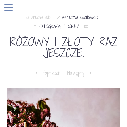
22 grudnia 2013
Agnieszka Kwiatkowska
FOTOGRAFIA
,
TRENDY
7
RÓŻOWY I ZŁOTY RAZ
JESZCZE.
Poprzedni
Następny