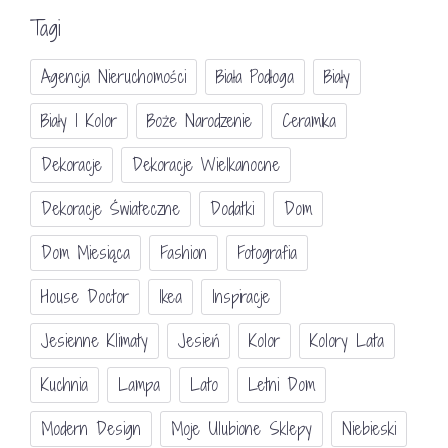
Tagi
Agencja Nieruchomości
Biała Podłoga
Biały
Biały I Kolor
Boże Narodzenie
Ceramika
Dekoracje
Dekoracje Wielkanocne
Dekoracje Świateczne
Dodatki
Dom
Dom Miesiąca
Fashion
Fotografia
House Doctor
Ikea
Inspiracje
Jesienne Klimaty
Jesień
Kolor
Kolory Lata
Kuchnia
Lampa
Lato
Letni Dom
Modern Design
Moje Ulubione Sklepy
Niebieski