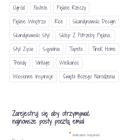
Ogród
Pastele
Piękne Rzeczy
Piękne Wnętrza
Rice
Skandynawski Design
Skandynawski Styl
Sklep Z Potrzeby Piękna...
Styl Życia
Sypialnia
Tapeta
TineK Home
Trendy
Vintage
Wielkanoc
Wiosenne Inspiracje
Święta Bożego Narodzenia
Zarejestruj się aby otrzymywać
najnowsze posty pocztą emial
*
indicates required