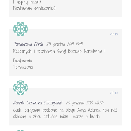
I inspiruj nadal:)
Pozdrawiam serdecznie:)
REPLY
Tomaszowa Chata
23 grudnia 2013 19:41
Radosnych i rodzinnych Świąt Bożego Narodzenia !
Pozdrawiam
Tomaszowa
REPLY
Renata Slusarska-Szczepanik
23 grudnia 2013 08:26
Cuda, oglądałam podobne na blogu Anya Adores, ten róż
obłędny, a złote sztućce miam…. marzę o takich.