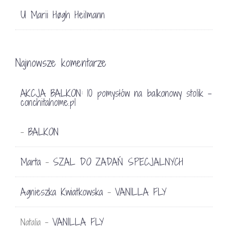
U Marii Høgh Heilmann
Najnowsze komentarze
AKCJA BALKON: 10 pomysłów na balkonowy stolik -
conchitahome.pl
BALKON
-
Marta
SZAL DO ZADAŃ SPECJALNYCH
-
Agnieszka Kwiatkowska
VANILLA FLY
-
VANILLA FLY
Natalia
-