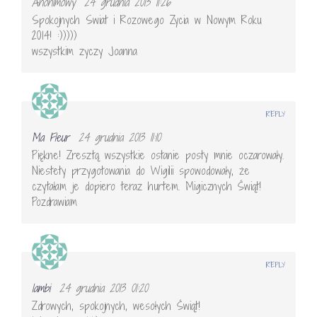
Anonimowy
24 grudnia 2013 11:26
Spokojnych Swiat i Rozowego Zycia w Nowym Roku
2014! :)))))
wszystkim zyczy Joanna
REPLY
Ma Fleur
24 grudnia 2013 11:10
Piękne! Zresztą wszystkie ostanie posty mnie oczarowały.
Niestety przygotowania do Wigilii spowodowały, że
czytałam je dopiero teraz hurtem. Migicznych Świąt!
Pozdrawiam
REPLY
lambi
24 grudnia 2013 01:20
Zdrowych, spokojnych, wesołych Świąt!