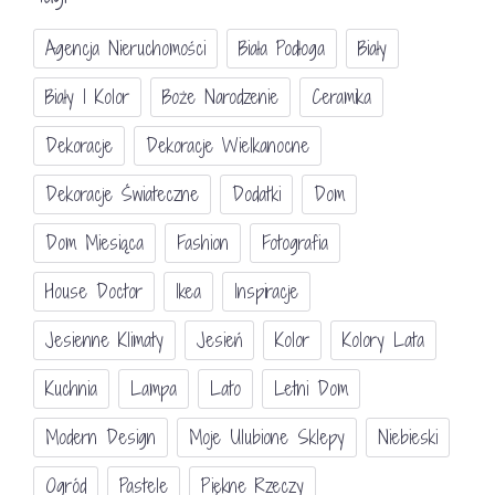
Agencja Nieruchomości
Biała Podłoga
Biały
Biały I Kolor
Boże Narodzenie
Ceramika
Dekoracje
Dekoracje Wielkanocne
Dekoracje Świateczne
Dodatki
Dom
Dom Miesiąca
Fashion
Fotografia
House Doctor
Ikea
Inspiracje
Jesienne Klimaty
Jesień
Kolor
Kolory Lata
Kuchnia
Lampa
Lato
Letni Dom
Modern Design
Moje Ulubione Sklepy
Niebieski
Ogród
Pastele
Piękne Rzeczy