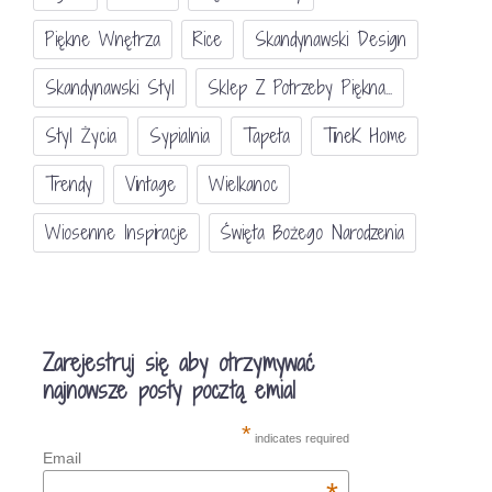
Piękne Wnętrza
Rice
Skandynawski Design
Skandynawski Styl
Sklep Z Potrzeby Piękna...
Styl Życia
Sypialnia
Tapeta
TineK Home
Trendy
Vintage
Wielkanoc
Wiosenne Inspiracje
Święta Bożego Narodzenia
Zarejestruj się aby otrzymywać
najnowsze posty pocztą emial
*
indicates required
Email