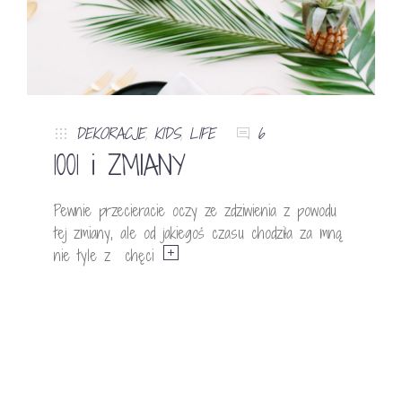
DEKORACJE
,
KIDS
,
LIFE
6
1001 i ZMIANY
Pewnie przecieracie oczy ze zdziwienia z powodu
tej zmiany, ale od jakiegoś czasu chodziła za mną
nie tyle z chęci