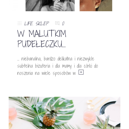
LIFE
,
SKLEP
0
W MALUTKIM
PUDEŁECZKU…
… niebanalna, bardzo delikatna i niezwykle
subtelna biżuteria i dla mamy i dla córki do
noszenia na wiele sposobów w