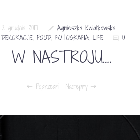
2 grudnia 2017
Agnieszka Kwiatkowska
DEKORACJE
,
FOOD
,
FOTOGRAFIA
,
LIFE
0
W NASTROJU….
Poprzedni
Następny