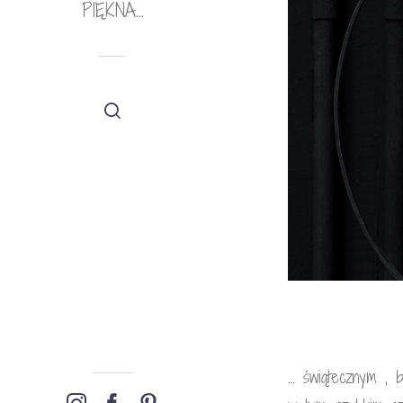
PIĘKNA…
… świątecznym , ba