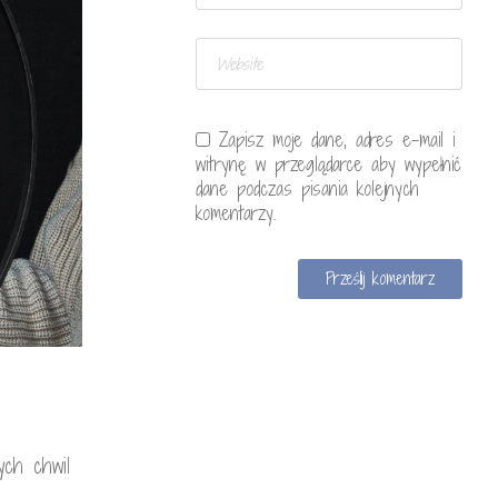
Zapisz moje dane, adres e-mail i
witrynę w przeglądarce aby wypełnić
dane podczas pisania kolejnych
komentarzy.
ych chwil