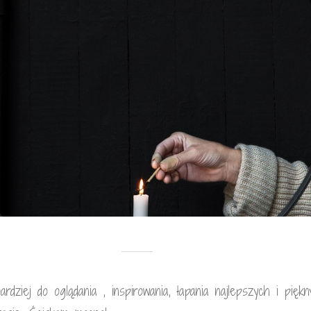
rdziej do oglądania , inspirowania, łapania najlepszych i piękn