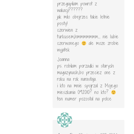
przegapilam powrot z
wakacji??????
jak milo obejrzec takie letnie
posty!
czerwien z
turkusem,hmmmmmmm…. nie lubie
czerwonego
ale moze zrobie
wyjatek
Joanna
ps. robilam porzadki w starych
magazynach,bo przeciez one z
roku na rok narastaja.
i kto na mnie spojrzal z Mojego
mieszkania 09.2010? no kto?
ten numer pozostal na polce