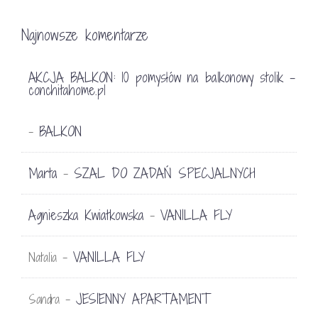
Najnowsze komentarze
AKCJA BALKON: 10 pomysłów na balkonowy stolik -
conchitahome.pl
BALKON
-
Marta
SZAL DO ZADAŃ SPECJALNYCH
-
Agnieszka Kwiatkowska
VANILLA FLY
-
VANILLA FLY
Natalia
-
JESIENNY APARTAMENT
Sandra
-