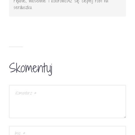
Pięknie, wiosennie i kolorowo.Aż się cieplej robi na
serduszku.
Skomentuj