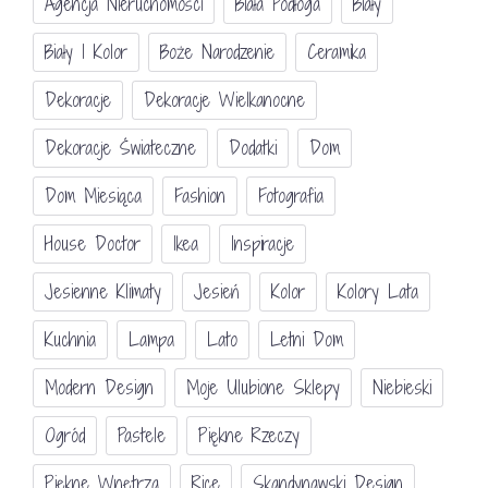
Agencja Nieruchomości
Biała Podłoga
Biały
Biały I Kolor
Boże Narodzenie
Ceramika
Dekoracje
Dekoracje Wielkanocne
Dekoracje Świateczne
Dodatki
Dom
Dom Miesiąca
Fashion
Fotografia
House Doctor
Ikea
Inspiracje
Jesienne Klimaty
Jesień
Kolor
Kolory Lata
Kuchnia
Lampa
Lato
Letni Dom
Modern Design
Moje Ulubione Sklepy
Niebieski
Ogród
Pastele
Piękne Rzeczy
Piękne Wnętrza
Rice
Skandynawski Design