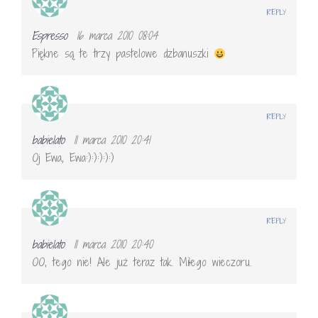
REPLY
Espresso
16 marca 2010 08:04
Piękne są te trzy pastelowe dzbanuszki
REPLY
babielato
11 marca 2010 20:41
Oj Ewa, Ewa:):):):):)
REPLY
babielato
11 marca 2010 20:40
OO, tego nie! Ale już teraz tak. Miłego wieczoru.