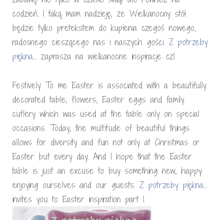
codzień. I taką mam nadzieję, że Wielkanocny stół
będzie tylko pretekstem do kupienia czegoś nowego,
radosnego cieszącego nas i naszych gości.
Z potrzeby
piękna…
zaprasza na wielkanocne inspiracje cz1.
Festively To me Easter is associated with a beautifully
decorated table, flowers, Easter eggs and family
cutlery which was used at the table only on special
occasions. Today, the multitude of beautiful things
allows for diversity and fun not only at Christmas or
Easter but every day. And I hope that the Easter
table is just an excuse to buy something new, happy
enjoying ourselves and our guests.
Z potrzeby piękna…
invites you to Easter inspiration part 1.