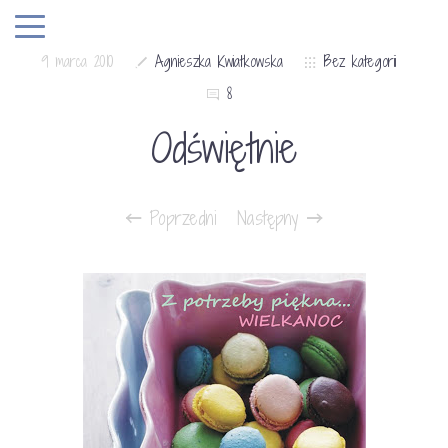
9 marca 2010
Agnieszka Kwiatkowska
Bez kategorii
8
Odświętnie
Poprzedni
Następny