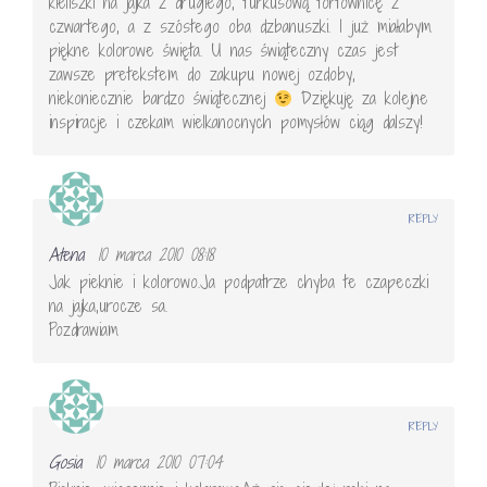
kieliszki na jajka z drugiego, turkusową tortownicę z
czwartego, a z szóstego oba dzbanuszki. I już miałabym
piękne kolorowe święta. U nas świąteczny czas jest
zawsze pretekstem do zakupu nowej ozdoby,
niekoniecznie bardzo świątecznej
Dziękuję za kolejne
inspiracje i czekam wielkanocnych pomysłów ciąg dalszy!
REPLY
Atena
10 marca 2010 08:18
Jak pieknie i kolorowo.Ja podpatrze chyba te czapeczki
na jajka,urocze sa.
Pozdrawiam
REPLY
Gosia
10 marca 2010 07:04