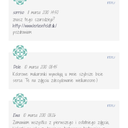
REPLY
sorriso
11 marca 2010 14:50
znasz tego czarodzieja?
http://www.lerkenfeldt.dk/
pozdrawiam
REPLY
Delie
10 marca 2010 08:45
Kolorowe makaroniki wywołują u mnie szybsze bicie
serca. Te na zdjęciu zdecydowanie wielkanocne:)
REPLY
Ewa
10 marca 2010 08:26
Zamawiam wszystko z pierwszego i ostatniego zdjęcia,