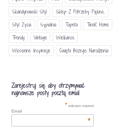
Skandynawski Styl
Sklep Z Potrzeby Piękna...
Styl Życia
Sypialnia
Tapeta
TineK Home
Trendy
Vintage
Wielkanoc
Wiosenne Inspiracje
Święta Bożego Narodzenia
Zarejestruj się aby otrzymywać
najnowsze posty pocztą emial
*
indicates required
Email
*