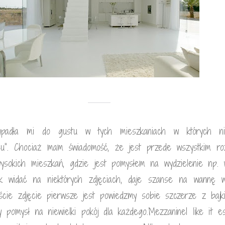
zypadła mi do gustu w tych mieszkaniach w których ni
su”. Chociaż mam świadomość, że jest przede wszystkim ro
ysokich mieszkań, gdzie jest pomysłem na wydzielenie np.
ak widać na niektórych zdjęciach, daje szanse na wannę w
iście zdjęcie pierwsze jest powiedzmy sobie szczerze z bajk
ny pomysł na niewielki pokój dla każdego.MezzanineI like it es