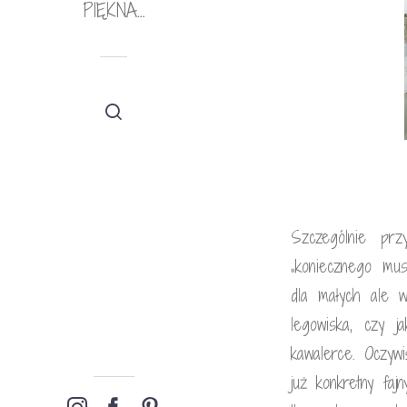
PIĘKNA…
Szczególnie pr
„koniecznego mu
dla małych ale w
legowiska, czy j
kawalerce. Oczyw
już konkretny faj