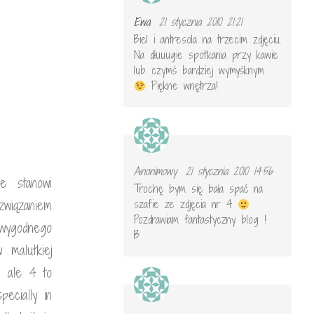
Ewa
21 stycznia 2010 21:21
Biel i antresola na trzecim zdjęciu.
Na dłuuugie spotkania przy kawie
lub czymś bardziej wymyśknym
Piękne wnętrza!
Anonimowy
21 stycznia 2010 14:56
e stanowi
Trochę bym się bała spać na
szafie ze zdjęcia nr 4
związaniem
Pozdrawiam fantastyczny blog !
 wygodnego
B
 malutkiej
i ale 4 to
pecially in