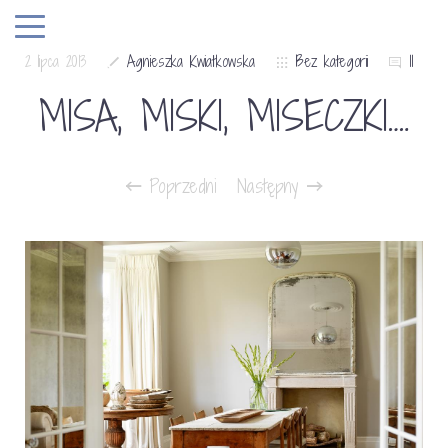
2 lipca 2013
Agnieszka Kwiatkowska
Bez kategorii
11
MISA, MISKI, MISECZKI….
Poprzedni
Następny