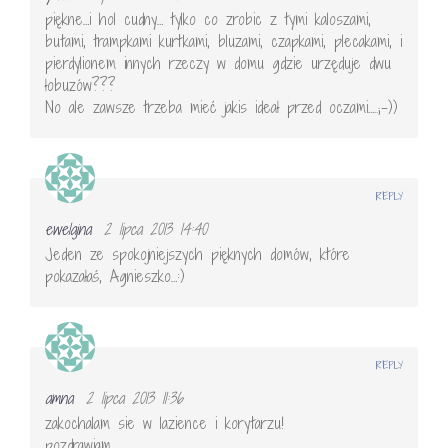
piękne…i hol cudny… tylko co zrobic z tymi kaloszami,
butami, trampkami kurtkami, bluzami, czapkami, plecakami, i
pierdylionem innych rzeczy w domu gdzie urzęduje dwu
łobuzów???
No ale zawsze trzeba mieć jakis ideał przed oczami…..;-))
REPLY
ewelajna
2 lipca 2013 14:40
Jeden ze spokojniejszych pięknych domów, które
pokazałaś, Agnieszko…:)
REPLY
amna
2 lipca 2013 11:36
zakochalam sie w lazience i korytarzu!
pozdrawiam