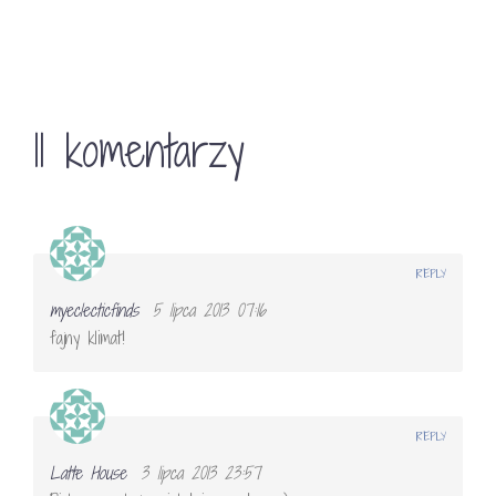
11 komentarzy
REPLY
myeclecticfinds
5 lipca 2013 07:16
fajny klimat!
REPLY
Latte House
3 lipca 2013 23:57