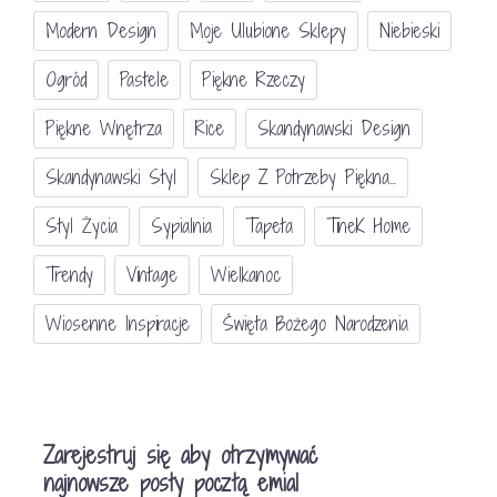
Modern Design
Moje Ulubione Sklepy
Niebieski
Ogród
Pastele
Piękne Rzeczy
Piękne Wnętrza
Rice
Skandynawski Design
Skandynawski Styl
Sklep Z Potrzeby Piękna...
Styl Życia
Sypialnia
Tapeta
TineK Home
Trendy
Vintage
Wielkanoc
Wiosenne Inspiracje
Święta Bożego Narodzenia
Zarejestruj się aby otrzymywać
najnowsze posty pocztą emial