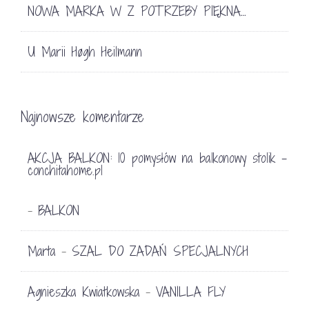
NOWA MARKA W Z POTRZEBY PIĘKNA…
U Marii Høgh Heilmann
Najnowsze komentarze
AKCJA BALKON: 10 pomysłów na balkonowy stolik -
conchitahome.pl
BALKON
-
Marta
SZAL DO ZADAŃ SPECJALNYCH
-
Agnieszka Kwiatkowska
VANILLA FLY
-