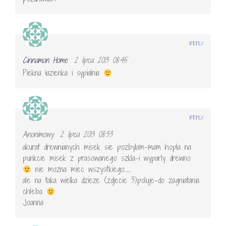
REPLY
Cinnamon Home
2 lipca 2013 08:45
Piekna łazienka i sypialnia
REPLY
Anonimowy
2 lipca 2013 08:33
akurat drewnianych misek sie pozbylam-mam hopla na
punkcie misek z prasowanego szkla-i wyparly drewno
nie mozna miec wszystkiego……
ale na taka wielka dzieze (zdjecie 3)poluje-do zagniatania
chleba
Joanna