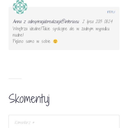
REPLY
Anna z odinspiracjidorealizacji@interia.eu
2 lipca 2013 08:24
Wnętrza idealne!Takie spokojne ale w żadnym wypadku
nudne!
Piękno samo w sobie
Skomentuj