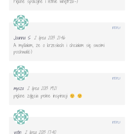
Piękne spokojne i letnie wnętrza:-)
REPLY
Joanna S
2 lipca 2013 21:46
A myślałam, że o krzesłach i chciałam się swoimi
pochwalić:)
REPLY
mysza
2 lipca 2013 19:21
piękne zdjęcia pełne inspiracji
REPLY
ystin
2 lipca 2013 17:40