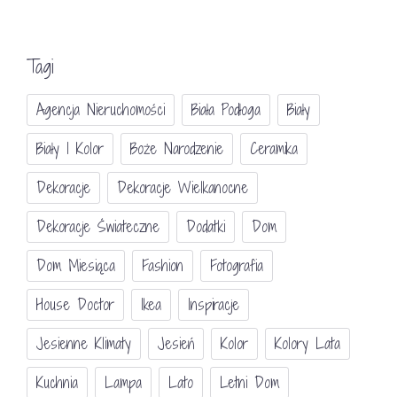
Tagi
Agencja Nieruchomości
Biała Podłoga
Biały
Biały I Kolor
Boże Narodzenie
Ceramika
Dekoracje
Dekoracje Wielkanocne
Dekoracje Świateczne
Dodatki
Dom
Dom Miesiąca
Fashion
Fotografia
House Doctor
Ikea
Inspiracje
Jesienne Klimaty
Jesień
Kolor
Kolory Lata
Kuchnia
Lampa
Lato
Letni Dom