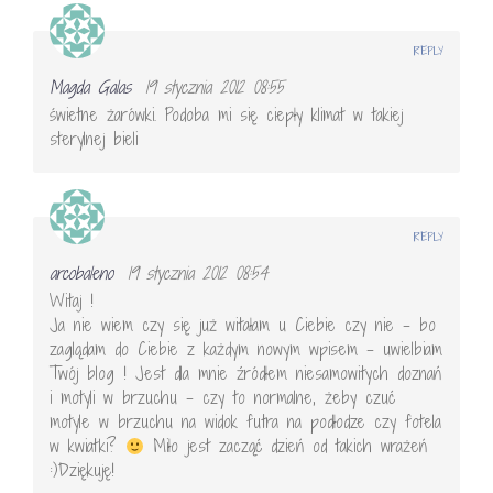
REPLY
Magda Galas
19 stycznia 2012 08:55
świetne żarówki. Podoba mi się ciepły klimat w takiej
sterylnej bieli
REPLY
arcobaleno
19 stycznia 2012 08:54
Witaj !
Ja nie wiem czy się już witałam u Ciebie czy nie – bo
zaglądam do Ciebie z każdym nowym wpisem – uwielbiam
Twój blog ! Jest dla mnie źródłem niesamowitych doznań
i motyli w brzuchu – czy to normalne, żeby czuć
motyle w brzuchu na widok futra na podłodze czy fotela
w kwiatki?
Miło jest zacząć dzień od takich wrażeń
:)Dziękuję!