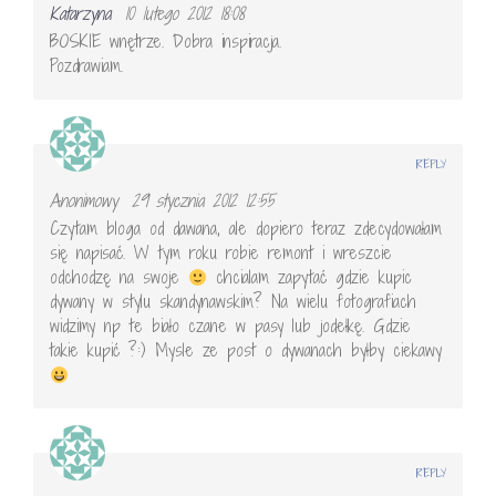
Katarzyna
10 lutego 2012 18:08
BOSKIE wnętrze. Dobra inspiracja.
Pozdrawiam.
REPLY
Anonimowy
29 stycznia 2012 12:55
Czytam bloga od dawana, ale dopiero teraz zdecydowałam
się napisać. W tym roku robie remont i wreszcie
odchodzę na swoje
chcialam zapytać gdzie kupic
dywany w stylu skandynawskim? Na wielu fotografiach
widzimy np te biało czane w pasy lub jodełkę. Gdzie
takie kupić ?:) Mysle ze post o dywanach byłby ciekawy
REPLY