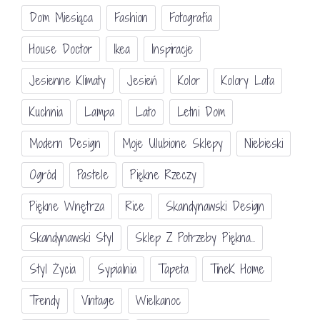
Dom Miesiąca
Fashion
Fotografia
House Doctor
Ikea
Inspiracje
Jesienne Klimaty
Jesień
Kolor
Kolory Lata
Kuchnia
Lampa
Lato
Letni Dom
Modern Design
Moje Ulubione Sklepy
Niebieski
Ogród
Pastele
Piękne Rzeczy
Piękne Wnętrza
Rice
Skandynawski Design
Skandynawski Styl
Sklep Z Potrzeby Piękna...
Styl Życia
Sypialnia
Tapeta
TineK Home
Trendy
Vintage
Wielkanoc