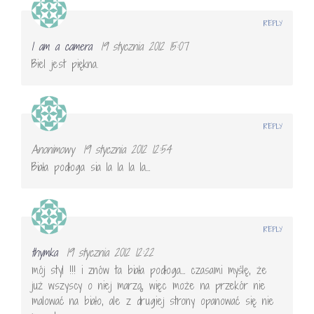
REPLY
I am a camera
19 stycznia 2012 15:07
Biel jest piękna.
REPLY
Anonimowy
19 stycznia 2012 12:54
Biała podłoga sia la la la la…
REPLY
thymka
19 stycznia 2012 12:22
mój styl !!! i znów ta biała podłoga… czasami myślę, że
już wszyscy o niej marzą, więc może na przekór nie
malować na biało, ale z drugiej strony opanować się nie