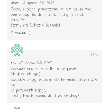
alizee
20 stycznia 2012 20:04
Piękne, spokojne, przestrzenne… w sam raz dla mnie.
Biała podłoga tak, ale z desek, trochę mi szkoda
parkietów.
Czarny stół faktycznie bosssski!!!!
Pozdrawiam :))
REPLY
bea
20 stycznia 2012 07:50
Wspaniałe wnętrze, wszystko mi się podoba.
Nic dodać, nic ująć:)
Zwróciłam uwagę na czarny stół bo właśnie przymierzam
się
do pomalowania mojego…
Trochę brak mi odwagi, ale chyba spróbuję;)