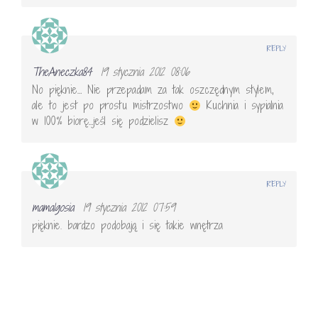
REPLY
TheAneczka84
19 stycznia 2012 08:06
No pięknie… Nie przepadam za tak oszczędnym stylem,
ale to jest po prostu mistrzostwo
Kuchnia i sypialnia
w 100% biorę…jeśl się podzielisz
REPLY
mamalgosia
19 stycznia 2012 07:59
pięknie. bardzo podobają i się takie wnętrza