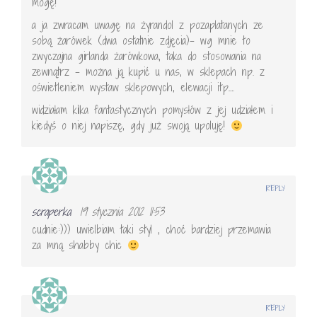
mogę!
a ja zwracam uwagę na żyrandol z pozaplatanych ze
sobą żarówek (dwa ostatnie zdjęcia)- wg mnie to
zwyczajna girlanda żarówkowa, taka do stosowania na
zewnątrz – można ją kupić u nas, w sklepach np. z
oświetleniem wystaw sklepowych, elewacji itp….
widziałam kilka fantastycznych pomysłów z jej udziałem i
kiedyś o niej napiszę, gdy już swoją upoluję!
REPLY
scraperka
19 stycznia 2012 11:53
cudnie:))) uwielbiam taki styl , choć bardziej przemawia
za mną shabby chic
REPLY