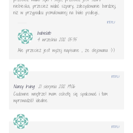
niebieska, przecież widać szpary, zdecydowanie bardziej,
niż w przypadku pomalowanej na biało podłogi…
REPLY
babielato
4 września 2012 05:35
Ale przecież jest wyżej napisane , że olejowana :):)
REPLY
Nancy Irving
21 sierpnia 2012 19:06
Cudowne wnętrze! mam ochotę się spakować i tam
wprowadzić! idealne.
REPLY