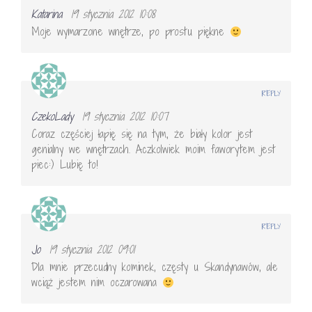
Katarina
19 stycznia 2012 10:08
Moje wymarzone wnętrze, po prostu piękne
REPLY
CzekoLady
19 stycznia 2012 10:07
Coraz częściej łapię się na tym, że biały kolor jest
genialny we wnętrzach. Aczkolwiek moim faworytem jest
piec:) Lubię to!
REPLY
Jo
19 stycznia 2012 09:01
Dla mnie przecudny kominek, częsty u Skandynawów, ale
wciąż jestem nim oczarowana