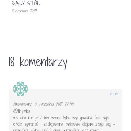
BIAŁY STÓŁ
8 czerwca 2009
18 komentarzy
REPLY
Anonimowy
3 września 2012 22:35
@thymka
ale ona nie jest malowana, tylko wyługowana (co daje
efekt sprania) i zaolejowana białawym olejem zdaje się –
przecież widać sęki i słoje, przecież jest szaro-