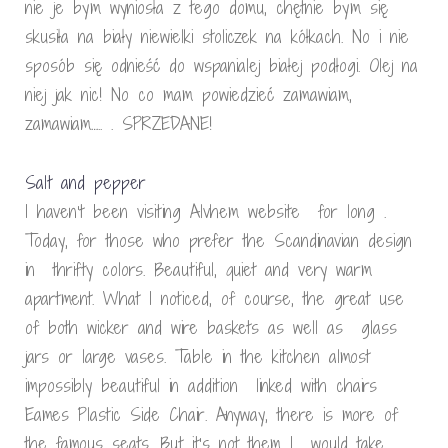
nie je bym wyniosła z tego domu, chętnie bym się
skusiła na biały niewielki stoliczek na kółkach. No i nie
sposób się odnieść do wspanialej białej podłogi. Olej na
niej jak nic! No co mam powiedzieć zamawiam,
zamawiam….. . SPRZEDANE!
Salt and pepper
I haven’t been visiting Alvhem website for long .
Today, for those who prefer the Scandinavian design
in thrifty colors. Beautiful, quiet and very warm
apartment. What I noticed, of course, the great use
of both wicker and wire baskets as well as glass
jars or large vases. Table in the kitchen almost
impossibly beautiful in addition linked with chairs
Eames Plastic Side Chair. Anyway, there is more of
the famous seats. But it’s not them I would take