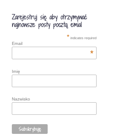
Zarejestruj się aby otrzymywać
najnowsze posty pocztą emial
*
indicates required
Email
*
Imię
Nazwisko