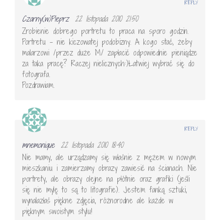
REPLY
Czarny(w)Pieprz
22 listopada 2010 21:50
Zrobienie dobrego portretu to praca na sporo godzin.
Portretu – nie kiczowatej podobizny. A kogo stać, żeby
malarzowi /przez duże M/ zapłacić odpowiednie pieniądze
za taka pracę? Raczej nielicznych:)Łatwiej wybrać się do
fotografa.
Pozdrawiam.
REPLY
mnemonique
22 listopada 2010 18:40
Nie mamy, ale urządzamy się właśnie z mężem w nowym
mieszkaniu i zamierzamy obrazy zawiesić na ścianach. Nie
portrety, ale obrazy olejne na płótnie oraz grafiki (jeśli
się nie mylę to są to litografie). Jestem fanką sztuki,
wynalazłaś piękne zdjęcia, różnorodne ale każde w
pięknym swoistym stylu!