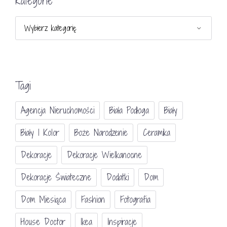
Kategorie
Kategorie
Tagi
Agencja Nieruchomości
Biała Podłoga
Biały
Biały I Kolor
Boże Narodzenie
Ceramika
Dekoracje
Dekoracje Wielkanocne
Dekoracje Świateczne
Dodatki
Dom
Dom Miesiąca
Fashion
Fotografia
House Doctor
Ikea
Inspiracje