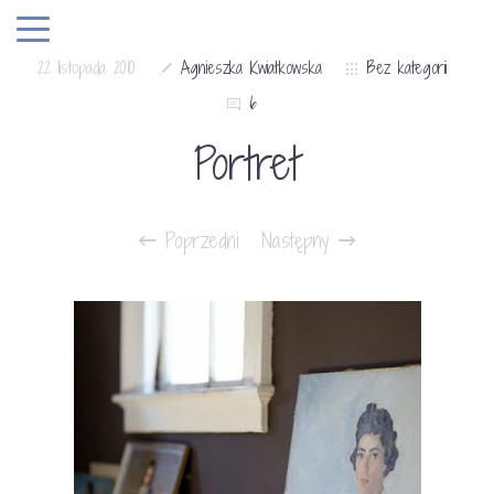
22 listopada 2010
Agnieszka Kwiatkowska
Bez kategorii
6
Portret
Poprzedni
Następny