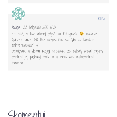
REPLY
leloop
22 listopada 2010 12:21
no cóż, o ileż łatwiej pójść do fotografa
malarze
(przez duze M) tez chyba nie sa tym za bardzo
zainteresowani :/
pamiętam w domu mojej koleżanki ze szkoły wisiał piękny
portret jej pięknej matki a u mnie wisi autoportret
malarza.
Skomentuj