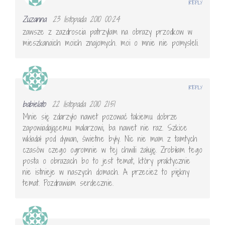
REPLY
Zuzanna
23 listopada 2010 00:24
zawsze z zazdroscia patrzylam na obrazy przodkow w
mieszkanaich moich znajomych. moi o mnie nie pomysleli.
REPLY
babielato
22 listopada 2010 21:51
Mnie się zdarzyło nawet pozować takiemu dobrze
zapowiadającemu malarzowi, ba nawet nie raz. Szkice
wkładał pod dywan, świetne były. Nic nie mam z tamtych
czasów czego ogromnie w tej chwili żałuję. Zrobiłam tego
posta o obrazach bo to jest temat, który praktycznie
nie istnieje w naszych domach. A przecież to piękny
temat. Pozdrawiam serdecznie.