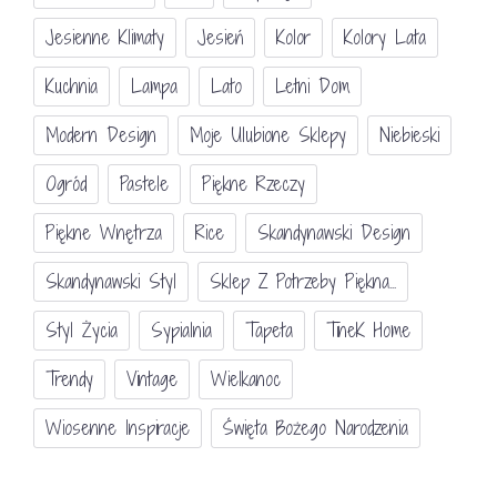
Jesienne Klimaty
Jesień
Kolor
Kolory Lata
Kuchnia
Lampa
Lato
Letni Dom
Modern Design
Moje Ulubione Sklepy
Niebieski
Ogród
Pastele
Piękne Rzeczy
Piękne Wnętrza
Rice
Skandynawski Design
Skandynawski Styl
Sklep Z Potrzeby Piękna...
Styl Życia
Sypialnia
Tapeta
TineK Home
Trendy
Vintage
Wielkanoc
Wiosenne Inspiracje
Święta Bożego Narodzenia