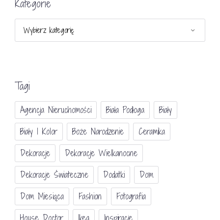
Kategorie
Kategorie
Tagi
Agencja Nieruchomości
Biała Podłoga
Biały
Biały I Kolor
Boże Narodzenie
Ceramika
Dekoracje
Dekoracje Wielkanocne
Dekoracje Świateczne
Dodatki
Dom
Dom Miesiąca
Fashion
Fotografia
House Doctor
Ikea
Inspiracje