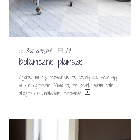
Bez kategorii
24
Botaniczne plansze
Kojarzą mi się oczywiście ze szkołą ale podobają
mi się ogromnie. Mimo to, że przekopałam cale
allegro nie znalazłam, natomiast