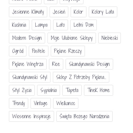
Jesienne Klimaty
Jesień
Kolor
Kolory Lata
Kuchnia
Lampa
Lato
Letni Dom
Modern Design
Moje Ulubione Sklepy
Niebieski
Ogród
Pastele
Piękne Rzeczy
Piękne Wnętrza
Rice
Skandynawski Design
Skandynawski Styl
Sklep Z Potrzeby Piękna...
Styl Życia
Sypialnia
Tapeta
TineK Home
Trendy
Vintage
Wielkanoc
Wiosenne Inspiracje
Święta Bożego Narodzenia