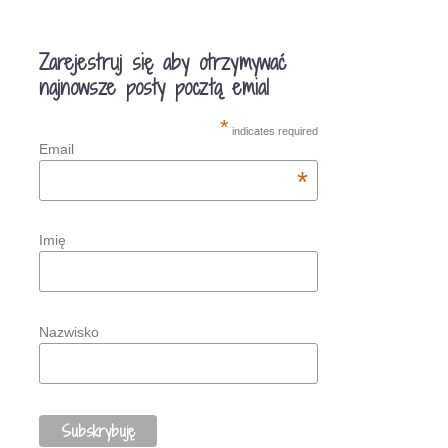
Zarejestruj się aby otrzymywać
najnowsze posty pocztą emial
*
indicates required
Email
*
Imię
Nazwisko