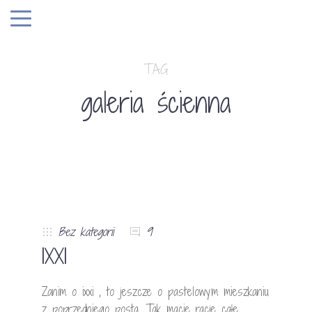
TAG
galeria ścienna
Bez kategorii
9
IXXI
Zanim o ixxi , to jeszcze o pastelowym mieszkaniu
z poprzedniego posta. Tak macie racje całe