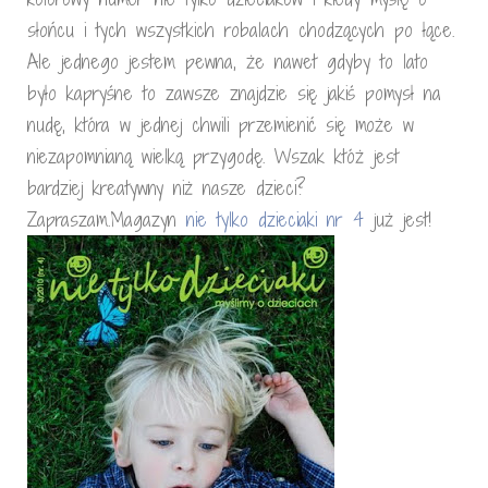
słońcu i tych wszystkich robalach chodzących po łące.
Ale jednego jestem pewna, że nawet gdyby to lato
było kapryśne to zawsze znajdzie się jakiś pomysł na
nudę, która w jednej chwili przemienić się może w
niezapomnianą wielką przygodę. Wszak któż jest
bardziej kreatywny niż nasze dzieci?
Zapraszam.Magazyn
nie tylko dzieciaki nr 4
już jest!