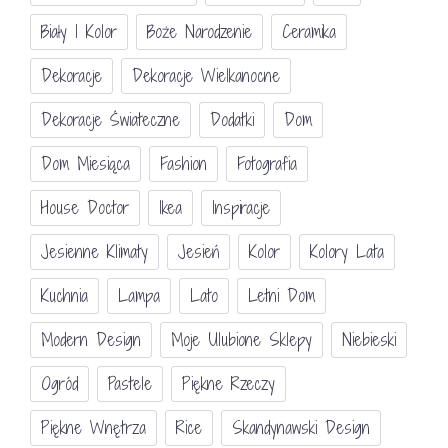
Biały I Kolor
Boże Narodzenie
Ceramika
Dekoracje
Dekoracje Wielkanocne
Dekoracje Świateczne
Dodatki
Dom
Dom Miesiąca
Fashion
Fotografia
House Doctor
Ikea
Inspiracje
Jesienne Klimaty
Jesień
Kolor
Kolory Lata
Kuchnia
Lampa
Lato
Letni Dom
Modern Design
Moje Ulubione Sklepy
Niebieski
Ogród
Pastele
Piękne Rzeczy
Piękne Wnętrza
Rice
Skandynawski Design