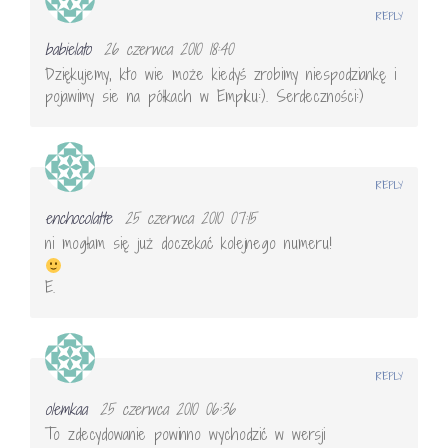
REPLY
babielato
26 czerwca 2010 18:40
Dziękujemy, kto wie może kiedyś zrobimy niespodziankę i
pojawimy sie na półkach w Empiku:). Serdeczności:)
REPLY
enchocolatte
25 czerwca 2010 07:15
ni mogłam się już doczekać kolejnego numeru!
E.
REPLY
olemkaa
25 czerwca 2010 06:36
To zdecydowanie powinno wychodzić w wersji