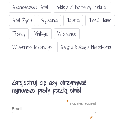
Skandynawski Styl
Sklep Z Potrzeby Piękna...
Styl Życia
Sypialnia
Tapeta
TineK Home
Trendy
Vintage
Wielkanoc
Wiosenne Inspiracje
Święta Bożego Narodzenia
Zarejestruj się aby otrzymywać
najnowsze posty pocztą emial
*
indicates required
Email
*