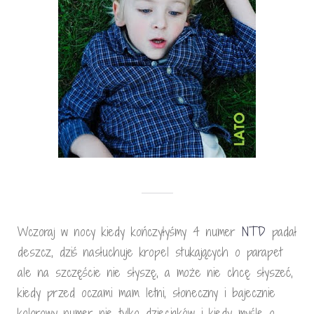
Wczoraj w nocy kiedy kończyłyśmy 4 numer
NTD
padał
deszcz, dziś nasłuchuje kropel stukających o parapet
ale na szczęście nie słyszę, a może nie chcę słyszeć,
kiedy przed oczami mam letni, słoneczny i bajecznie
kolorowy numer nie tylko dzieciaków i kiedy myślę o