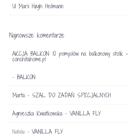
U Marii Høgh Heilmann
Najnowsze komentarze
AKCJA BALKON: 10 pomysłów na balkonowy stolik -
conchitahome.pl
BALKON
-
Marta
SZAL DO ZADAŃ SPECJALNYCH
-
Agnieszka Kwiatkowska
VANILLA FLY
-
VANILLA FLY
Natalia
-