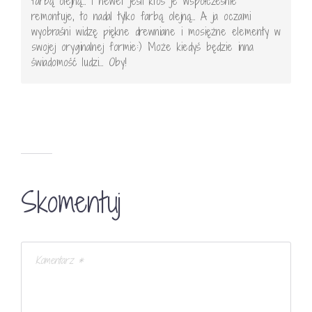
farbą olejną… I newet jeśli ktoś je współcześnie
remontuje, to nadal tylko farbą olejną… A ja oczami
wyobraśni widzę piękne drewniane i mosiężne elementy w
swojej oryginalnej formie:) Może kiedyś będzie inna
świadomość ludzi… Oby!
Skomentuj