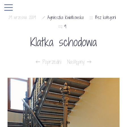
29 września 2009
Agnieszka Kwiatkowska
Bez kategorii
9
Klatka schodowa
Poprzedni
Następny