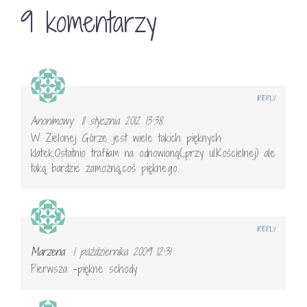
9 komentarzy
REPLY
Anonimowy
11 stycznia 2012 13:38
W Zielonej Górze jest wiele takich pięknych
klatek.Ostatnio trafiłam na odnowioną(,przy ul.Kościelnej) ale
taką bardzie zamożną,coś pięknego.
REPLY
Marzena
1 października 2009 12:31
Pierwsza -piękne schody