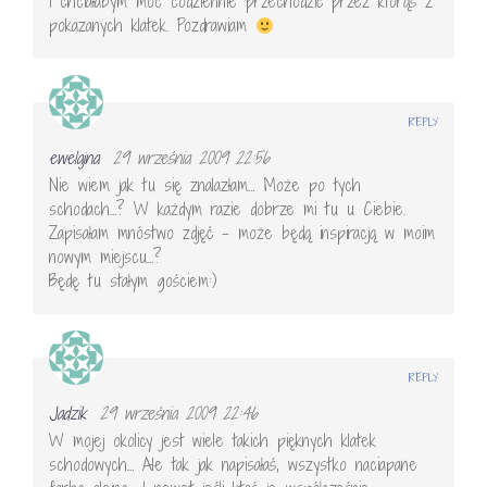
i chciałabym móc codziennie przechodzić przez którąś z
pokazanych klatek. Pozdrawiam
REPLY
ewelajna
29 września 2009 22:56
Nie wiem jak tu się znalazłam… Może po tych
schodach…? W każdym razie dobrze mi tu u Ciebie.
Zapisałam mnóstwo zdjęć – może będą inspiracją w moim
nowym miejscu…?
Będę tu stałym gościem:)
REPLY
Jadzik
29 września 2009 22:46
W mojej okolicy jest wiele takich pięknych klatek
schodowych… Ale tak jak napisałaś, wszystko naciapane