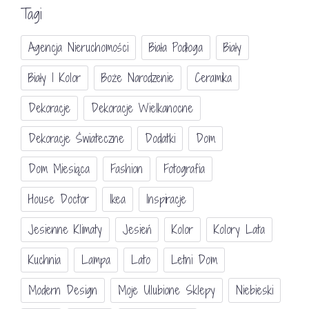
Tagi
Agencja Nieruchomości
Biała Podłoga
Biały
Biały I Kolor
Boże Narodzenie
Ceramika
Dekoracje
Dekoracje Wielkanocne
Dekoracje Świateczne
Dodatki
Dom
Dom Miesiąca
Fashion
Fotografia
House Doctor
Ikea
Inspiracje
Jesienne Klimaty
Jesień
Kolor
Kolory Lata
Kuchnia
Lampa
Lato
Letni Dom
Modern Design
Moje Ulubione Sklepy
Niebieski