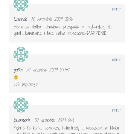
REPLY
Lavande
30 września 2009 08:06
pierwsza klatka schodowa przypadła mi najbardziej do
gustu…kamienica i taka klatka schodowa-MARZENIE!
REPLY
gatka
30 września 2009 07:59
coś pięknego
REPLY
labarnerie
30 września 2009 06:11
Piękne te klatki, schodzy, balustrady … mieszkam w bloku