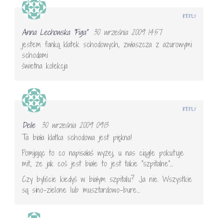
REPLY
Anna Lechowska "Figa"
30 września 2009 14:57
jestem fanką klatek schodowych, zwłaszcza z ażurowymi
schodami
świetna kolekcja
REPLY
Delie
30 września 2009 09:13
Ta biała klatka schodowa jest piękna!
Pomijając to co napisałaś wyżej, u nas ciągle pokutuje
mit, że jak coś jest białe to jest takie "szpitalne"…
Czy byliście kiedyś w białym szpitalu? Ja nie. Wszystkie
są sino-zielone lub musztardowo-bure…