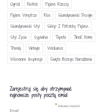
Ogród
Pastele
Piękne Rzeczy
Piękne Wnętrza
Rice
Skandynawski Design
Skandynawski Styl
Sklep Z Potrzeby Piękna...
Styl Życia
Sypialnia
Tapeta
TineK Home
Trendy
Vintage
Wielkanoc
Wiosenne Inspiracje
Święta Bożego Narodzenia
Zarejestruj się aby otrzymywać
najnowsze posty pocztą emial
*
indicates required
Email