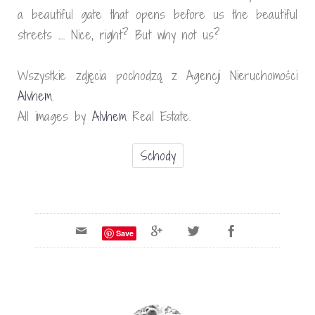
a beautiful gate that opens before us the beautiful
streets …. Nice, right? But why not us?
Wszystkie zdjęcia pochodzą z Agencji Nieruchomości
Alvhem
.
All images by
Alvhem
Real Estate.
Schody
Save