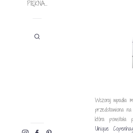
PIĘKNA…
Wczoraj wpadła m
przedstawiona n
która powstała p
Unique Copenha