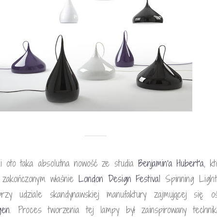
i oto taka absolutna nowość ze studia
Benjamin’a Hubert’a
, k
a zakończonym właśnie
London Design Festival
Spinning Light
rzy udziale skandynawskiej manufaktury zajmującej się oś
gen
. Proces tworzenia tej lampy był zainspirowany technik