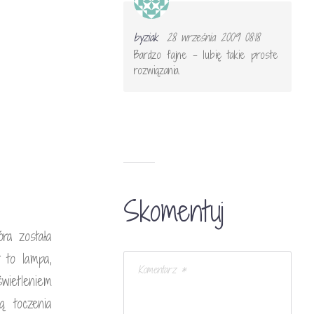
byziak
28 września 2009 08:18
Bardzo fajne – lubię takie proste
rozwiązania.
Skomentuj
tóra została
 to lampa,
wietleniem
ą toczenia