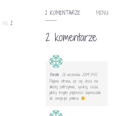
2 KOMENTARZE
MENU
2
2 komentarze
Dorota
28 września 2009 13:52
Piękna strona, aż się chce na
dłużej zatrzymać, spokój, cisza,
jakby bogini piękności zapraszała
do swojego pałacu