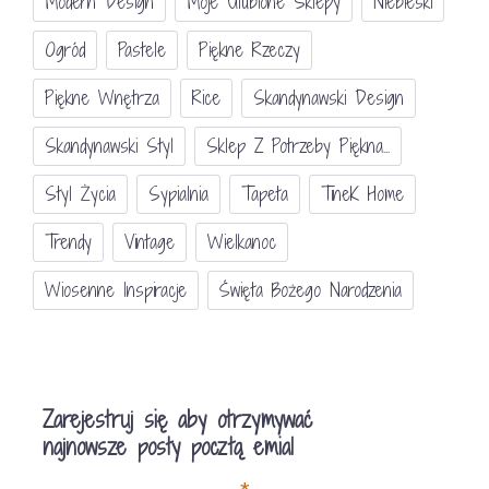
Modern Design
Moje Ulubione Sklepy
Niebieski
Ogród
Pastele
Piękne Rzeczy
Piękne Wnętrza
Rice
Skandynawski Design
Skandynawski Styl
Sklep Z Potrzeby Piękna...
Styl Życia
Sypialnia
Tapeta
TineK Home
Trendy
Vintage
Wielkanoc
Wiosenne Inspiracje
Święta Bożego Narodzenia
Zarejestruj się aby otrzymywać
najnowsze posty pocztą emial