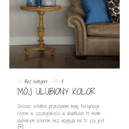
Bez kategorii
4
MÓJ ULUBIONY KOLOR
Chociaż ostatnio przeżywam małą fascynacje
różem w szczególności w dodatkach to moim
ulubionym kolorem bez względu na to czy jest