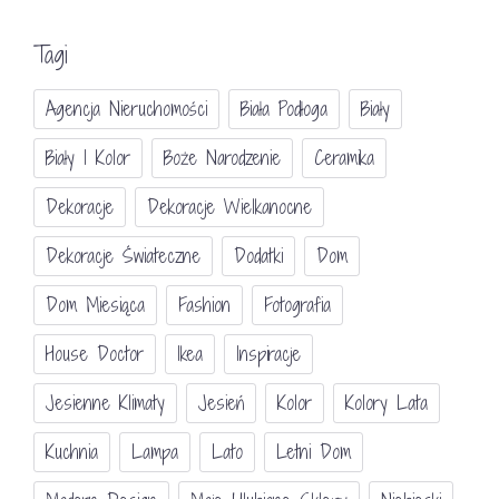
Tagi
Agencja Nieruchomości
Biała Podłoga
Biały
Biały I Kolor
Boże Narodzenie
Ceramika
Dekoracje
Dekoracje Wielkanocne
Dekoracje Świateczne
Dodatki
Dom
Dom Miesiąca
Fashion
Fotografia
House Doctor
Ikea
Inspiracje
Jesienne Klimaty
Jesień
Kolor
Kolory Lata
Kuchnia
Lampa
Lato
Letni Dom