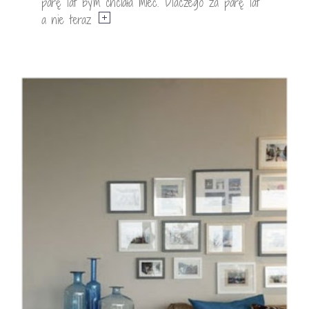
parę lat bym chciała mieć. Dlaczego za parę lat
a nie teraz