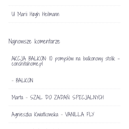
U Marii Høgh Heilmann
Najnowsze komentarze
AKCJA BALKON: 10 pomysłów na balkonowy stolik -
conchitahome.pl
BALKON
-
Marta
SZAL DO ZADAŃ SPECJALNYCH
-
Agnieszka Kwiatkowska
VANILLA FLY
-