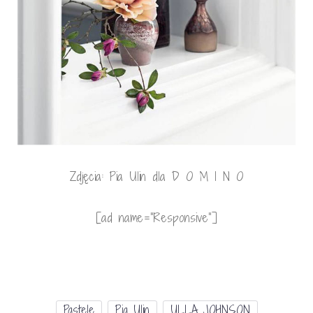
Zdjęcia: Pia Ulin dla D O M I N O
[ad name=”Responsive”]
Pastele
Pia Ulin
ULLA JOHNSON