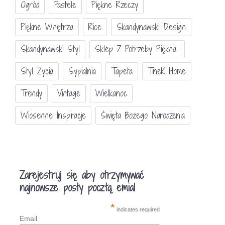
Ogród
Pastele
Piękne Rzeczy
Piękne Wnętrza
Rice
Skandynawski Design
Skandynawski Styl
Sklep Z Potrzeby Piękna...
Styl Życia
Sypialnia
Tapeta
TineK Home
Trendy
Vintage
Wielkanoc
Wiosenne Inspiracje
Święta Bożego Narodzenia
Zarejestruj się aby otrzymywać
najnowsze posty pocztą emial
*
indicates required
Email