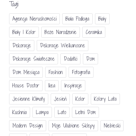
Tagi
Agencja Nieruchomości
Biała Podłoga
Biały
Biały I Kolor
Boże Narodzenie
Ceramika
Dekoracje
Dekoracje Wielkanocne
Dekoracje Świateczne
Dodatki
Dom
Dom Miesiąca
Fashion
Fotografia
House Doctor
Ikea
Inspiracje
Jesienne Klimaty
Jesień
Kolor
Kolory Lata
Kuchnia
Lampa
Lato
Letni Dom
Modern Design
Moje Ulubione Sklepy
Niebieski