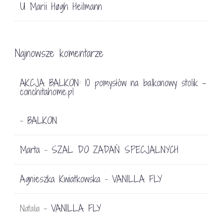
U Marii Høgh Heilmann
Najnowsze komentarze
AKCJA BALKON: 10 pomysłów na balkonowy stolik -
conchitahome.pl
BALKON
-
Marta
SZAL DO ZADAŃ SPECJALNYCH
-
Agnieszka Kwiatkowska
VANILLA FLY
-
VANILLA FLY
Natalia
-