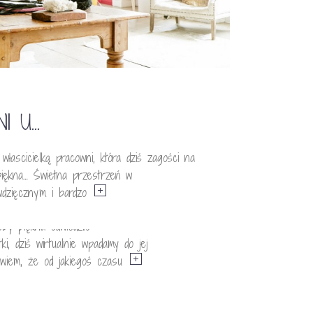
I U…
scicielką pracowni, która dziś zagości na
0
iękna… Świetna przestrzeń w
SON
wdzięcznym i bardzo
y piękna odwiedziło
, dziś wirtualnie wpadamy do jej
owiem, że od jakiegoś czasu