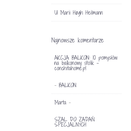
U Marii Høgh Heilmann
Najnowsze komentarze
AKCJA BALKON: 10 pomysłów
na balkonowy stolik -
conchitahome.pl
BALKON
-
Marta
-
SZAL DO ZADAŃ
SPECJALNYCH