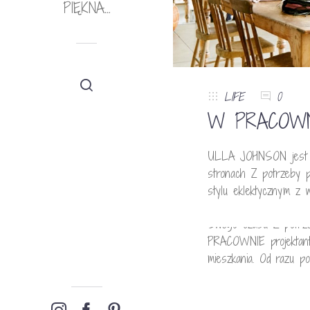
PIĘKNA…
LIFE
0
W PRACOWN
ULLA JOHNSON jest wła
FOTOGRAFIA
,
LIFE
stronach Z potrzeby p
ULLA JOHN
stylu eklektycznym z 
Swego czasu Z potrzeb
PRACOWNIE projektantki
mieszkania. Od razu p