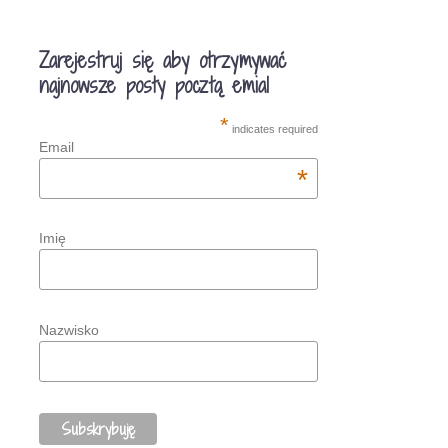
Zarejestruj się aby otrzymywać
najnowsze posty pocztą emial
*
indicates required
Email
*
Imię
Nazwisko