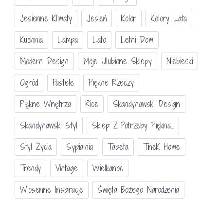
Jesienne Klimaty
Jesień
Kolor
Kolory Lata
Kuchnia
Lampa
Lato
Letni Dom
Modern Design
Moje Ulubione Sklepy
Niebieski
Ogród
Pastele
Piękne Rzeczy
Piękne Wnętrza
Rice
Skandynawski Design
Skandynawski Styl
Sklep Z Potrzeby Piękna...
Styl Życia
Sypialnia
Tapeta
TineK Home
Trendy
Vintage
Wielkanoc
Wiosenne Inspiracje
Święta Bożego Narodzenia