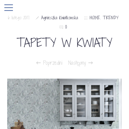
6 lutego 2017
Agnieszka Kwiatkowska
HOME
,
TRENDY
0
TAPETY W KWIATY
Poprzedni
Następny