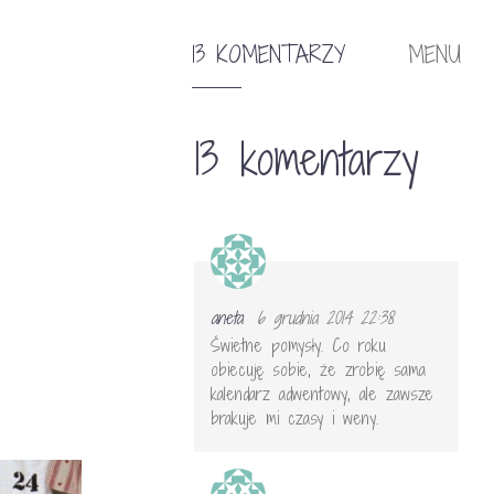
13 KOMENTARZY
MENU
13 komentarzy
aneta
6 grudnia 2014 22:38
Świetne pomysły. Co roku
obiecuję sobie, że zrobię sama
kalendarz adwentowy, ale zawsze
brakuje mi czasy i weny.