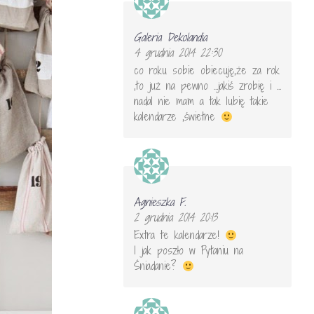
Galeria Dekolandia
4 grudnia 2014 22:30
co roku sobie obiecuję,że za rok
,to już na pewno …jakiś zrobię i …
nadal nie mam a tak lubię takie
kalendarze ,świetne
Agnieszka F.
2 grudnia 2014 20:13
Extra te kalendarze!
I jak poszło w Pytaniu na
Śniadanie?