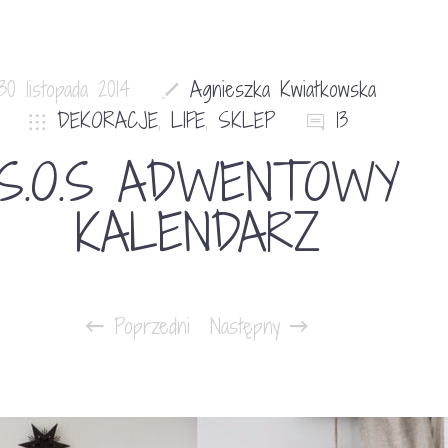
30 listopada 2014
Agnieszka Kwiatkowska
DEKORACJE
,
LIFE
,
SKLEP
13
S.O.S ADWENTOWY
KALENDARZ
Poprzedni
Następny