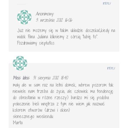
REPLY
Anonimowy
3 września 2012 16:06
Już nie możemy się w takim układzie doczekać,kiedy na
widok Pana Juliana klikniemy z córcią "lubię to".
Pozdrawiamy cieplutko.
REPLY
Meis Ideis
31 sierpnia 2012 18:40
mały ale w sam raz na letni domek, wbrew pozorom tak
niewiele nam trzeba do życia, ale człowiek ma tendencję
do obrastania w różne rzeczy:) bardzo mi się podoba
połaczenie bieli wnętrza z tym nie wiem jak nazwać
kolorem otworów (drzwi i okien)
słonecznego weekendu
Marta