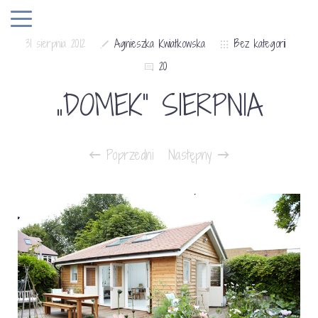
31 sierpnia 2012
Agnieszka Kwiatkowska
Bez kategorii
20
„DOMEK” SIERPNIA
Poprzedni
Następny