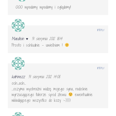
OOO wpadamy wpadamy i oglądamy!
REPLY
Maedlein ♥
31 sierpnia 2012 18:14
Prosto i schludnie – uwielbiam !
REPLY
katrinezz
31 sierpnia 2012 14:08
och…ach…
…oczyma wyobraźni widzę mojego syna, radośnie
wyrzucającego talerze spod zlewu
ewentualnie
wkładającego wszystko do kozy :-))))