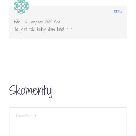
REPLY
Ellie
31 sierpnia 2012 11:28
To jest taki ładny dom lato! ^ ^
Skomentuj