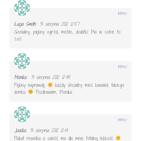
REPLY
Łucja Smith
31 sierpnia 2012 12:57
Genialny, piękny ogród, meble, dodatki. Ma w sobie to
'coś'.
REPLY
Monika.
31 sierpnia 2012 12:45
Piękny naprawdę
każdy chciałby mieć kawałek takiego
domku
Pozdrawiam, Monika.
REPLY
Joaśka
31 sierpnia 2012 12:14
Plakat rewelka a całość ma dla mnie totalną lekkość