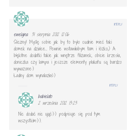
REPLY
ewelajna
31 sierpnia 2012 12:06
Śliczny! Myślę sobie jak by to było cudnie mieć taki
domek na działce… Pewnie wstawiłabym tam i łóżko;) A
błękitne dodatki takie jak wnętrze filiżanek, obicie krzesła,
doniczka czy lampa i jeszcze elementy plakatu są bardzo
wyważone:)
Ładny dom wynalazłaś:)
REPLY
babielato
2 września 2012 13:23
Nic dodać nic ująć:):) podpisuje się pod tym
wszystkim:):).