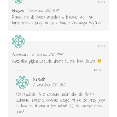
REPLY
Morgana
1 września 2012 12:19
Domek nie do końca angielski w klimacie ,ale i tak
fajny,troche kojarzy mi się z Anią z Zielonego Wgórza
REPLY
Anonimowy
31 sierpnia 2012 19:51
Wszystko piękne…..ale….ale dawno tu nie było Juliana
REPLY
babielato
2 września 2012 13:21
Rzeczywiście! A z czasem Julian stał sie Panem
Julianem, zmężniał chociaż wydaje mi sie że przy jego
osobowości trudno o tym mówić :):). W każdym razie
urósł!