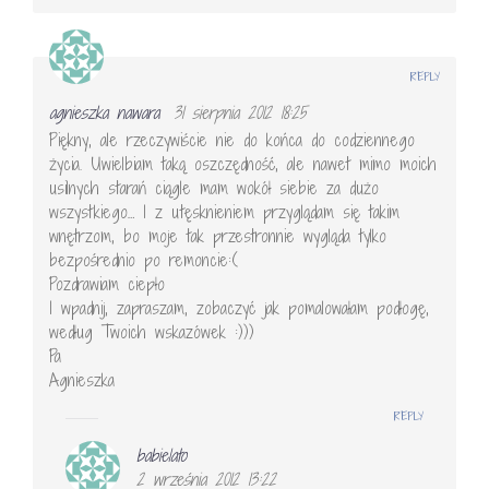
REPLY
agnieszka nawara
31 sierpnia 2012 18:25
Piękny, ale rzeczywiście nie do końca do codziennego
życia. Uwielbiam taką oszczędność, ale nawet mimo moich
usilnych starań ciągle mam wokół siebie za dużo
wszystkiego… I z utęsknieniem przyglądam się takim
wnętrzom, bo moje tak przestronnie wygląda tylko
bezpośrednio po remoncie:(
Pozdrawiam ciepło
I wpadnij, zapraszam, zobaczyć jak pomalowałam podłogę,
według Twoich wskazówek :)))
Pa
Agnieszka
REPLY
babielato
2 września 2012 13:22