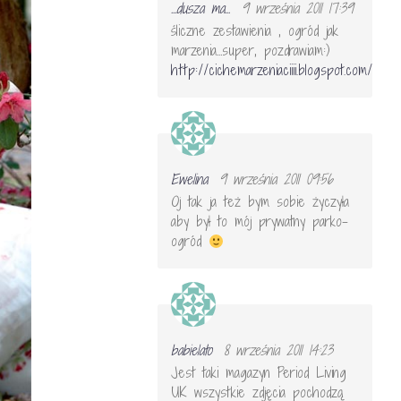
...dusza ma...
9 września 2011 17:39
śliczne zestawienia , ogród jak
marzenia…super, pozdrawiam:)
http://cichemarzeniaciiii.blogspot.com/
Ewelina
9 września 2011 09:56
Oj tak ja też bym sobie życzyła
aby był to mój prywatny parko-
ogród
babielato
8 września 2011 14:23
Jest taki magazyn Period Living
UK wszystkie zdjęcia pochodzą