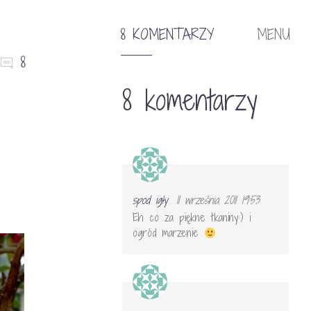
8 KOMENTARZY
MENU
8
8 komentarzy
spod igły
11 września 2011 19:53
Eh co za piękne tkaniny:) i
ogród marzenie