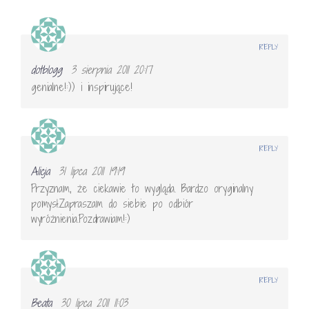
REPLY
dotblogg
3 sierpnia 2011 20:17
genialne!:)) i inspirujące!
REPLY
Alicja
31 lipca 2011 19:19
Przyznam, że ciekawie to wygląda. Bardzo oryginalny
pomysł.Zapraszam do siebie po odbiór
wyróżnienia.Pozdrawiam!:)
REPLY
Beata
30 lipca 2011 11:03