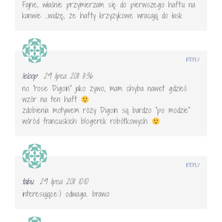
Fajne, właśnie przymierzam się do pierwszego haftu na
kanwie …widzę, że hafty krzyżykowe wracają do łask
REPLY
leloop
29 lipca 2011 11:36
no "rose Digoin" jako żywo, mam chyba nawet gdzieś
wzór na ten haft
zdobienia motywem róży Digoin są bardzo "po modzie"
wśród francuskich blogerek robótkowych
REPLY
tabu
29 lipca 2011 10:10
interesujące:) odwaga.. brawo