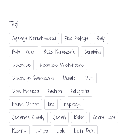
Tagi
Agencja Nieruchomości
Biała Podłoga
Biały
Biały I Kolor
Boże Narodzenie
Ceramika
Dekoracje
Dekoracje Wielkanocne
Dekoracje Świateczne
Dodatki
Dom
Dom Miesiąca
Fashion
Fotografia
House Doctor
Ikea
Inspiracje
Jesienne Klimaty
Jesień
Kolor
Kolory Lata
Kuchnia
Lampa
Lato
Letni Dom