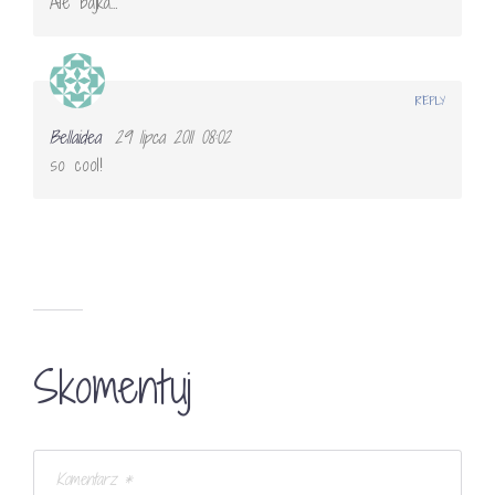
Ale bajka…
REPLY
Bellaidea
29 lipca 2011 08:02
so cool!
Skomentuj