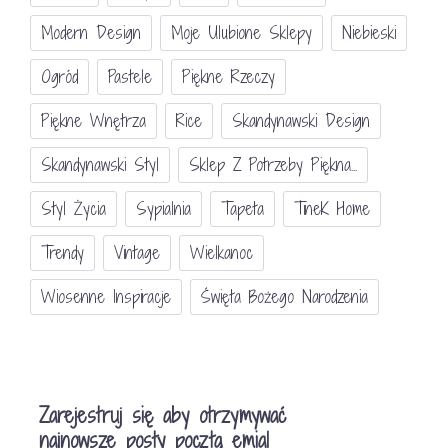
Modern Design
Moje Ulubione Sklepy
Niebieski
Ogród
Pastele
Piękne Rzeczy
Piękne Wnętrza
Rice
Skandynawski Design
Skandynawski Styl
Sklep Z Potrzeby Piękna...
Styl Życia
Sypialnia
Tapeta
TineK Home
Trendy
Vintage
Wielkanoc
Wiosenne Inspiracje
Święta Bożego Narodzenia
Zarejestruj się aby otrzymywać
najnowsze posty pocztą emial