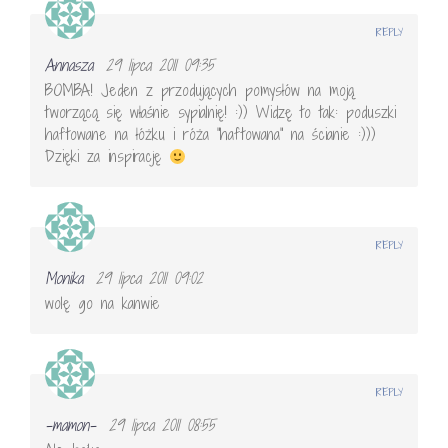
REPLY
Annasza
29 lipca 2011 09:35
BOMBA! Jeden z przodujących pomysłów na moją
tworzącą się właśnie sypialnię! :)) Widzę to tak: poduszki
haftowane na łóżku i róża "haftowana" na ścianie :)))
Dzięki za inspirację
REPLY
Monika
29 lipca 2011 09:02
wolę go na kanwie
REPLY
-mamon-
29 lipca 2011 08:55