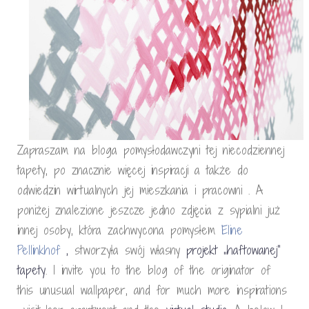
Zapraszam na bloga pomysłodawczyni tej niecodziennej
tapety, po znacznie więcej inspiracji a także do
odwiedzin wirtualnych jej mieszkania i pracowni . A
poniżej znalezione jeszcze jedno zdjęcia z sypialni już
innej osoby, która zachwycona pomysłem
Eline
Pellinkhof
,
stworzyła swój własny
projekt „haftowanej”
tapety
. I invite you to the blog of the originator of
this unusual wallpaper, and for much more inspirations