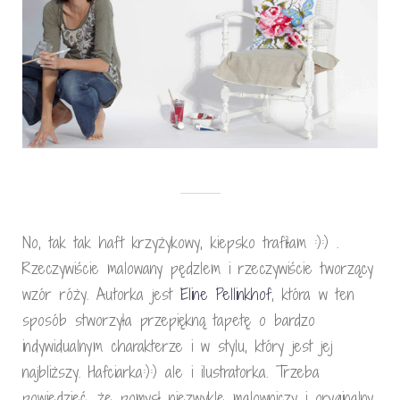
No, tak tak haft krzyżykowy, kiepsko trafiłam :):) .
Rzeczywiście malowany pędzlem i rzeczywiście tworzący
wzór róży. Autorka jest
Eline Pellinkhof
, która w ten
sposób stworzyła przepiękną tapetę o bardzo
indywidualnym charakterze i w stylu, który jest jej
najbliższy. Hafciarka:):) ale i ilustratorka. Trzeba
powiedzieć, że pomysł niezwykle malowniczy i oryginalny