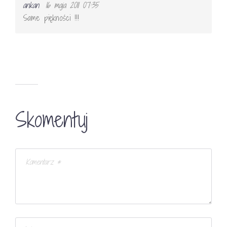
ankan
16 maja 2011 07:35
Same piękności !!!
Skomentuj