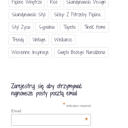
Piękne Wnętrza
Rice
Skandynawski Design
Skandynawski Styl
Sklep Z Potrzeby Piękna...
Styl Życia
Sypialnia
Tapeta
TineK Home
Trendy
Vintage
Wielkanoc
Wiosenne Inspiracje
Święta Bożego Narodzenia
Zarejestruj się aby otrzymywać
najnowsze posty pocztą emial
*
indicates required
Email
*