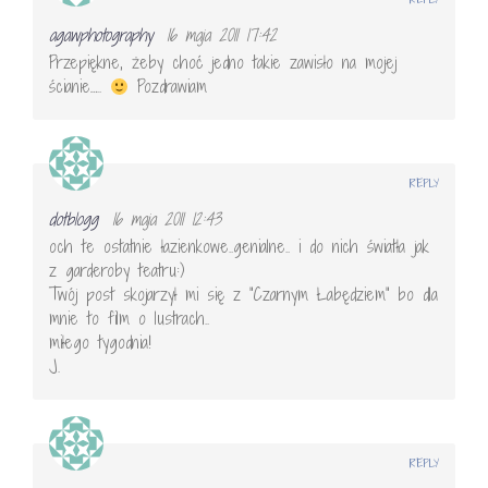
agawphotography
16 maja 2011 17:42
Przepiękne, żeby choć jedno takie zawisło na mojej
ścianie…..
Pozdrawiam
REPLY
dotblogg
16 maja 2011 12:43
och te ostatnie łazienkowe..genialne.. i do nich światła jak
z garderoby teatru:)
Twój post skojarzył mi się z "Czarnym Łabędziem" bo dla
mnie to film o lustrach..
miłego tygodnia!
J.
REPLY