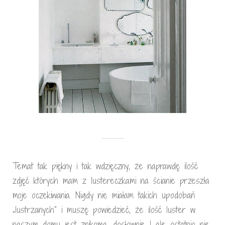
Temat tak piękny i tak wdzięczny, że naprawdę ilość
zdjęć których mam z lustereczkami na ścianie przeszła
moje oczekiwania. Nigdy nie miałam takich upodobań
„lustrzanych” i muszę powiedzieć, że ilość luster w
naszym domu jest znikoma, dosłownie 1 ale ostatnio nie