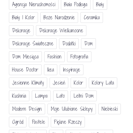
Agencja Nieruchomości
Biała Podłoga
Biały
Biały I Kolor
Boże Narodzenie
Ceramika
Dekoracje
Dekoracje Wielkanocne
Dekoracje Świateczne
Dodatki
Dom
Dom Miesiąca
Fashion
Fotografia
House Doctor
Ikea
Inspiracje
Jesienne Klimaty
Jesień
Kolor
Kolory Lata
Kuchnia
Lampa
Lato
Letni Dom
Modern Design
Moje Ulubione Sklepy
Niebieski
Ogród
Pastele
Piękne Rzeczy