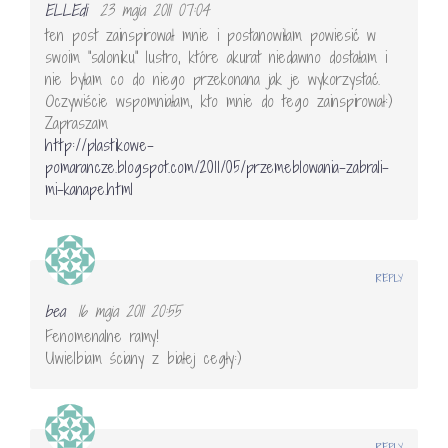
ELLEdi
23 maja 2011 07:04
ten post zainspirował mnie i postanowiłam powiesić w
swoim "saloniku" lustro, które akurat niedawno dostałam i
nie byłam co do niego przekonana jak je wykorzystać.
Oczywiście wspomniałam, kto mnie do tego zainspirował:)
Zapraszam
http://plastikowe-
pomarancze.blogspot.com/2011/05/przemeblowania-zabrali-
mi-kanape.html
REPLY
bea
16 maja 2011 20:55
Fenomenalne ramy!
Uwielbiam ściany z białej cegły:)
REPLY