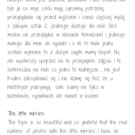
tyle ja co moje córki mają ogromną potrzebę
przeglądania się przed wyjściem i coraz częściej myślę
o zakupie sztuk 2. Jednego dużego dla nich (ileż
można sie przeglądać w ekeranie telewizora) i jednego
małego dla mnie do sypialni i o ile to małe jedno
zostało wybrane to z dużym ciągle mamy kłopot. No,
ale wystarczy spojrzeć na te przepiękne zdjęcia i te
lustereczka na nich co jedno to ładniejsze , nie jest
trudno zdecydować się i nie dziwię się też, że u
niektórych pokrywają całe ściany nie tylko w
łazienkach, sypialniach ale nawet w kuchni.
The little mirrors
The topic is so beautiful and so grateful that the real
number of photos with the little mirrors I have on