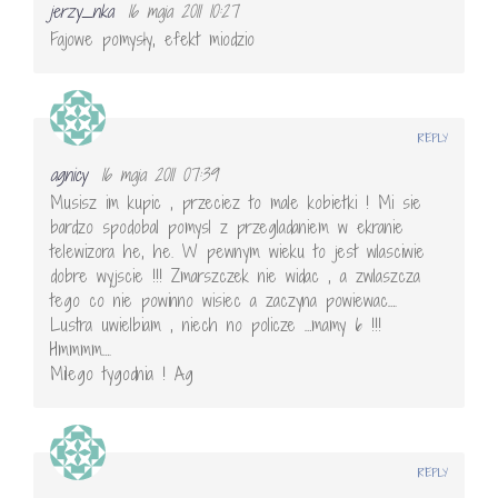
jerzy_nka
16 maja 2011 10:27
Fajowe pomysły, efekt miodzio
REPLY
agnicy
16 maja 2011 07:39
Musisz im kupic , przeciez to male kobietki ! Mi sie
bardzo spodobal pomysl z przegladaniem w ekranie
telewizora he, he. W pewnym wieku to jest wlasciwie
dobre wyjscie !!! Zmarszczek nie widac , a zwlaszcza
tego co nie powinno wisiec a zaczyna powiewac….
Lustra uwielbiam , niech no policze …mamy 6 !!!
Hmmmm….
Milego tygodnia ! Ag
REPLY