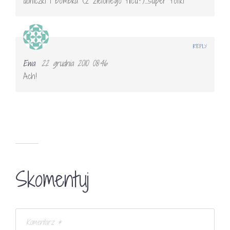
doniczki i bombka (z zielonego filcu?)…super fotki
REPLY
Ewa
22 grudnia 2010 08:46
Ach!
Skomentuj