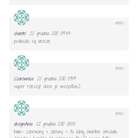
REPLY
chantel
22 grudnia 2010 09:44
poduszki są urocze
REPLY
Czarownica
22 grudnia 2010 09:19
super rzeczy! chce je wszystkie;)
REPLY
designAnia
22 grudnia 2010 08:55
biało- czerwony + zielony = to lubię….świetne omszałe