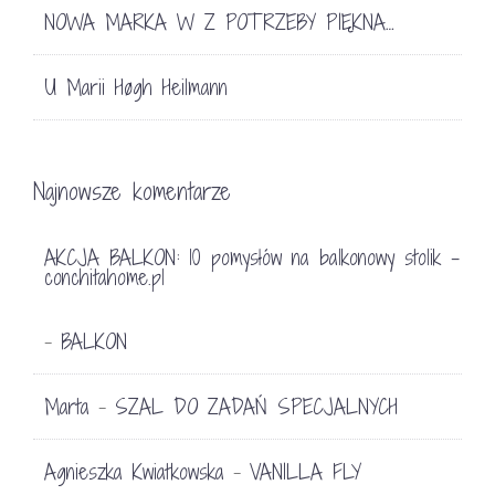
NOWA MARKA W Z POTRZEBY PIĘKNA…
U Marii Høgh Heilmann
Najnowsze komentarze
AKCJA BALKON: 10 pomysłów na balkonowy stolik -
conchitahome.pl
BALKON
-
Marta
SZAL DO ZADAŃ SPECJALNYCH
-
Agnieszka Kwiatkowska
VANILLA FLY
-