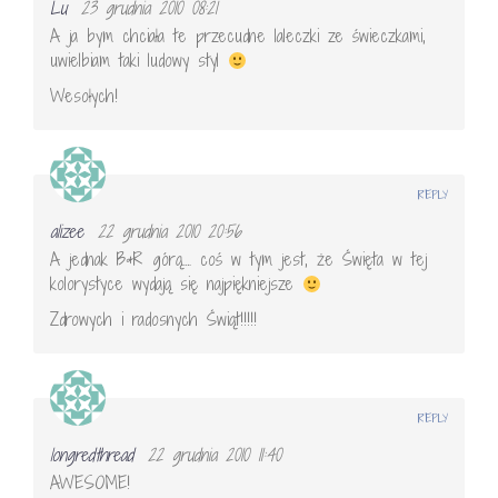
Lu
23 grudnia 2010 08:21
A ja bym chciała te przecudne laleczki ze świeczkami,
uwielbiam taki ludowy styl
Wesołych!
REPLY
alizee
22 grudnia 2010 20:56
A jednak B&R górą…. coś w tym jest, że Święta w tej
kolorystyce wydają się najpiękniejsze
Zdrowych i radosnych Świąt!!!!!
REPLY
longredthread
22 grudnia 2010 11:40
AWESOME!