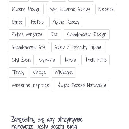
Modern Design
Moje Ulubione Sklepy
Niebieski
Ogród
Pastele
Piękne Rzeczy
Piękne Wnętrza
Rice
Skandynawski Design
Skandynawski Styl
Sklep Z Potrzeby Piękna...
Styl Życia
Sypialnia
Tapeta
TineK Home
Trendy
Vintage
Wielkanoc
Wiosenne Inspiracje
Święta Bożego Narodzenia
Zarejestruj się aby otrzymywać
najnowsze posty pocztą emial