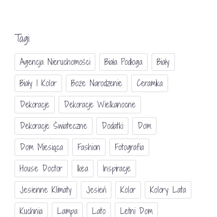
Tagi
Agencja Nieruchomości
Biała Podłoga
Biały
Biały I Kolor
Boże Narodzenie
Ceramika
Dekoracje
Dekoracje Wielkanocne
Dekoracje Świateczne
Dodatki
Dom
Dom Miesiąca
Fashion
Fotografia
House Doctor
Ikea
Inspiracje
Jesienne Klimaty
Jesień
Kolor
Kolory Lata
Kuchnia
Lampa
Lato
Letni Dom