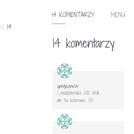
14 KOMENTARZY
MENU
14
14 komentarzy
apetyczneW
1 października 2012 18:06
ale tu kolorowo :)))