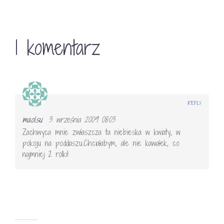
1 komentarz
REPLY
ma.ol.su
3 września 2009 08:03
Zachwyca mnie zwłaszcza ta niebieska w kwiaty, w
pokoju na poddaszu.Chciałabym, ale nie kawałek, co
najmniej 2 rolki!