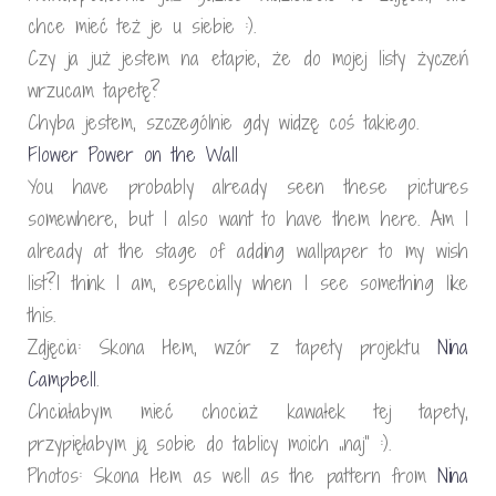
chce mieć też je u siebie :).
Czy ja już jestem na etapie, że do mojej listy życzeń
wrzucam tapetę?
Chyba jestem, szczególnie gdy widzę coś takiego.
Flower Power on the Wall
You have probably already seen these pictures
somewhere, but I also want to have them here. Am I
already at the stage of adding wallpaper to my wish
list?I think I am, especially when I see something like
this.
Zdjęcia: Skona Hem, wzór z tapety projektu
Nina
Campbell
.
Chciałabym mieć chociaż kawałek tej tapety,
przypięłabym ją sobie do tablicy moich „naj” :).
Photos: Skona Hem as well as the pattern from
Nina