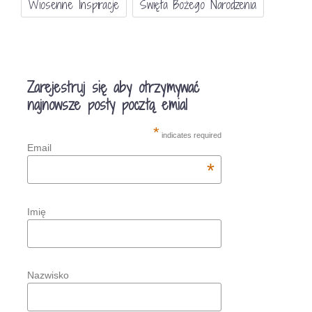
Wiosenne Inspiracje
Święta Bożego Narodzenia
Zarejestruj się aby otrzymywać
najnowsze posty pocztą emial
*
indicates required
Email
*
Imię
Nazwisko