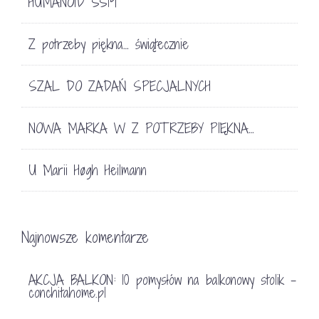
HUMANOID SS19
Z potrzeby piękna… świątecznie
SZAL DO ZADAŃ SPECJALNYCH
NOWA MARKA W Z POTRZEBY PIĘKNA…
U Marii Høgh Heilmann
Najnowsze komentarze
AKCJA BALKON: 10 pomysłów na balkonowy stolik -
conchitahome.pl