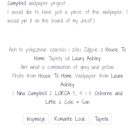
Campbell
wallpaper project.
I would like to have just a piece of this wallpaper, I
would pin it on the board of my „best”:).
Ach to połączenie szarości i żółci. Zdjęcie z
House
To
Home
. Tapety od
Laury Ashley
.
Ah! what a combination of gray and yellow.
Photo from
House
To Home
. Wallpaper from
Laura
Ashley
.
1.
Nina Campbell
2.
LORCA
3., 4. i 5.
Osborne and
Little
6.
Cole & Son
Inspiracje
Romantic Look
Tapeta