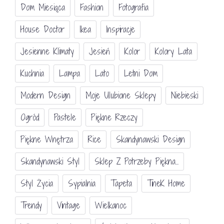
Dom Miesiąca
Fashion
Fotografia
House Doctor
Ikea
Inspiracje
Jesienne Klimaty
Jesień
Kolor
Kolory Lata
Kuchnia
Lampa
Lato
Letni Dom
Modern Design
Moje Ulubione Sklepy
Niebieski
Ogród
Pastele
Piękne Rzeczy
Piękne Wnętrza
Rice
Skandynawski Design
Skandynawski Styl
Sklep Z Potrzeby Piękna...
Styl Życia
Sypialnia
Tapeta
TineK Home
Trendy
Vintage
Wielkanoc