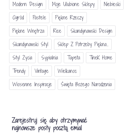
Modern Design
Moje Ulubione Sklepy
Niebieski
Ogród
Pastele
Piękne Rzeczy
Piękne Wnętrza
Rice
Skandynawski Design
Skandynawski Styl
Sklep Z Potrzeby Piękna...
Styl Życia
Sypialnia
Tapeta
TineK Home
Trendy
Vintage
Wielkanoc
Wiosenne Inspiracje
Święta Bożego Narodzenia
Zarejestruj się aby otrzymywać
najnowsze posty pocztą emial