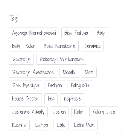
Tagi
Agencja Nieruchomości
Biała Podłoga
Biały
Biały I Kolor
Boże Narodzenie
Ceramika
Dekoracje
Dekoracje Wielkanocne
Dekoracje Świateczne
Dodatki
Dom
Dom Miesiąca
Fashion
Fotografia
House Doctor
Ikea
Inspiracje
Jesienne Klimaty
Jesień
Kolor
Kolory Lata
Kuchnia
Lampa
Lato
Letni Dom