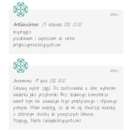
REPLY
ArtGlassGreen
23 listopada 2012 22:02
inspirująco
pozdrawiam i zapraszam do siebie
artglassgreen.blogspot.com
REPLY
Anonimowy
19 lipca 2012 10:02
Ciekawy wybór zdjęć. Do zastosowania u sibie wybieram
wiaderka jako przyborniki. Bez dodanego komentarza
nawet bym nie zauważyła tego praktycznego i stylowego
pomysłu :)Mam nadzieję, że da mi się stworzyć łazienkę
o zbliżonym choćby do powyższych klimacie.
Dziękuję, Marta (uniqalia.blogspot.com)