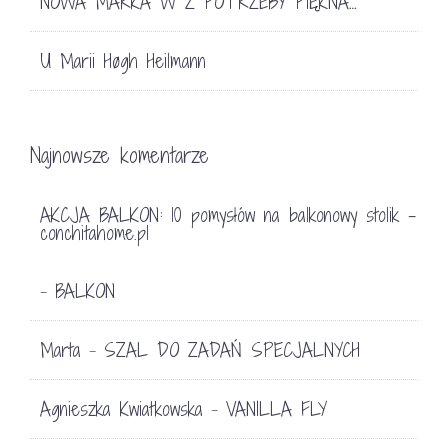
NOWA MARKA W Z POTRZEBY PIĘKNA…
U Marii Høgh Heilmann
Najnowsze komentarze
AKCJA BALKON: 10 pomysłów na balkonowy stolik -
conchitahome.pl
BALKON
-
Marta
SZAL DO ZADAŃ SPECJALNYCH
-
Agnieszka Kwiatkowska
VANILLA FLY
-