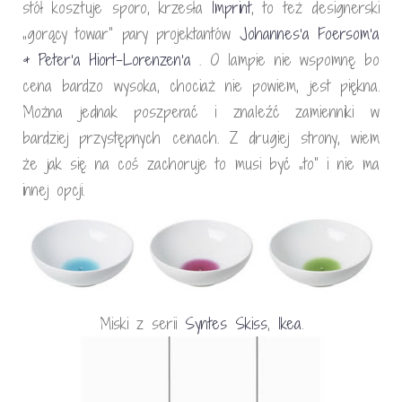
stół kosztuje sporo, krzesła
Imprint
, to też designerski
„gorący towar” pary projektantów
Johannes’a Foersom’a
& Peter’a Hiort-Lorenzen’a
. O lampie nie wspomnę bo
cena bardzo wysoka, chociaż nie powiem, jest piękna.
Można jednak poszperać i znaleźć zamienniki w
bardziej przystępnych cenach. Z drugiej strony, wiem
że jak się na coś zachoruje to musi być „to” i nie ma
innej opcji.
Miski z serii
Syntes Skiss
,
Ikea
.