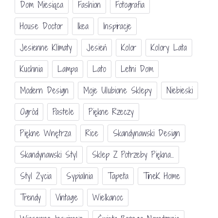
Dom Miesiąca
Fashion
Fotografia
House Doctor
Ikea
Inspiracje
Jesienne Klimaty
Jesień
Kolor
Kolory Lata
Kuchnia
Lampa
Lato
Letni Dom
Modern Design
Moje Ulubione Sklepy
Niebieski
Ogród
Pastele
Piękne Rzeczy
Piękne Wnętrza
Rice
Skandynawski Design
Skandynawski Styl
Sklep Z Potrzeby Piękna...
Styl Życia
Sypialnia
Tapeta
TineK Home
Trendy
Vintage
Wielkanoc