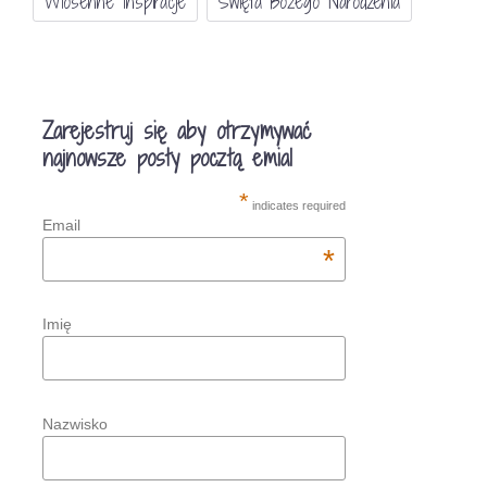
Wiosenne Inspiracje
Święta Bożego Narodzenia
Zarejestruj się aby otrzymywać
najnowsze posty pocztą emial
*
indicates required
Email
*
Imię
Nazwisko