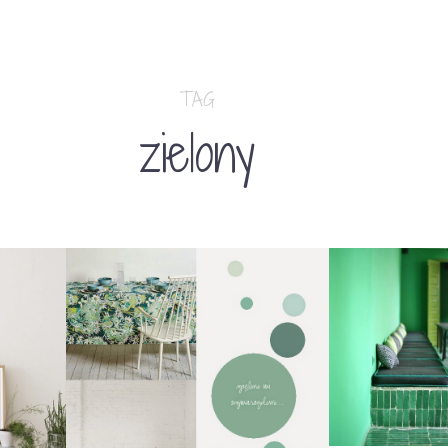
TAG
zielony