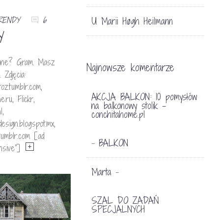
RENDY
6
U Marii Høgh Heilmann
Y
lone? Gram. Masz
Najnowsze komentarze
 Zdjęcia:
oz.tumblr.com,
AKCJA BALKON: 10 pomysłów
.ru, Flickr,
na balkonowy stolik -
l,
conchitahome.pl
esign.blogspot.mx,
tumblr.com [ad
BALKON
-
nsive”]
Marta
-
SZAL DO ZADAŃ
SPECJALNYCH