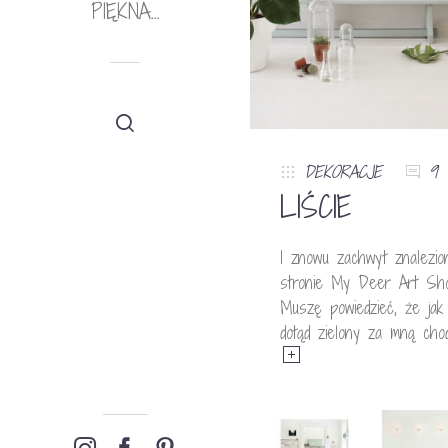
PIĘKNA…
DEKORACJE
9
LIŚCIE
I znowu zachwyt znalezio
stronie My Deer Art Sho
Muszę powiedzieć, że jak
dotąd zielony za mną cho