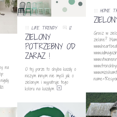
HOME
,
T
ZIELON
LIFE
,
TRENDY
12
Grasz w zie
ZIELONY
zielone? Mam.
POTRZEBNY OD
www.heartbeat
www.admagazine
ZARAZ !
www.vtwonen.n
www.frenchbyd
ny na
O tej porze to chyba każdy o
www.mizisham.
p.
niczym innym nie myśli jak o
name=”Respo
 nigdy
zielonym i wypatruje tego
dzi.
koloru na każdym