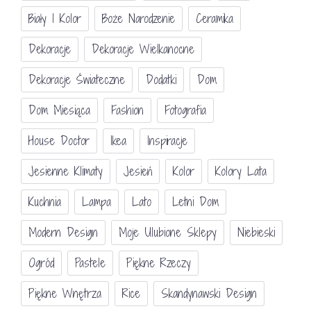
Biały I Kolor
Boże Narodzenie
Ceramika
Dekoracje
Dekoracje Wielkanocne
Dekoracje Świateczne
Dodatki
Dom
Dom Miesiąca
Fashion
Fotografia
House Doctor
Ikea
Inspiracje
Jesienne Klimaty
Jesień
Kolor
Kolory Lata
Kuchnia
Lampa
Lato
Letni Dom
Modern Design
Moje Ulubione Sklepy
Niebieski
Ogród
Pastele
Piękne Rzeczy
Piękne Wnętrza
Rice
Skandynawski Design