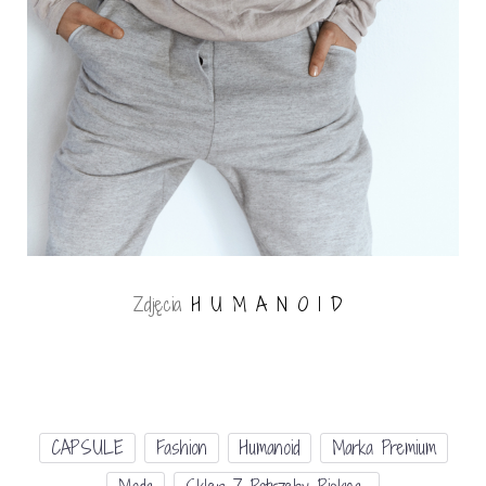
Zdjęcia
H U M A N O I D
CAPSULE
Fashion
Humanoid
Marka Premium