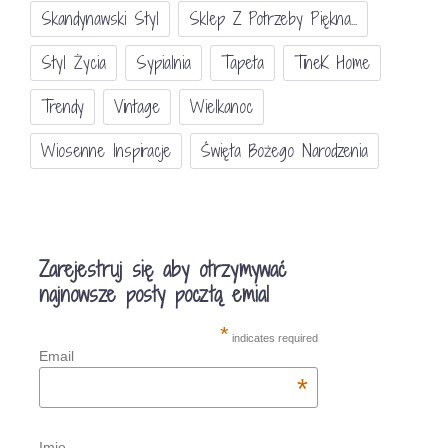
Skandynawski Styl
Sklep Z Potrzeby Piękna...
Styl Życia
Sypialnia
Tapeta
TineK Home
Trendy
Vintage
Wielkanoc
Wiosenne Inspiracje
Święta Bożego Narodzenia
Zarejestruj się aby otrzymywać
najnowsze posty pocztą emial
*
indicates required
Email
*
Imię