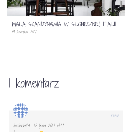
MAŁA SKANDYNAWIA W SŁONECZNEJ ITALII
19 kwietnia 2017
1 komentarz
REPLY
ilazienki24
13 lipca 2017 13:17