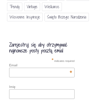
Trendy
Vintage
Wielkanoc
Wiosenne Inspiracje
Święta Bożego Narodzenia
Zarejestruj się aby otrzymywać
najnowsze posty pocztą emial
*
indicates required
Email
*
Imię