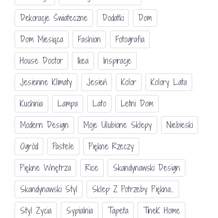
Dekoracje Świateczne
Dodatki
Dom
Dom Miesiąca
Fashion
Fotografia
House Doctor
Ikea
Inspiracje
Jesienne Klimaty
Jesień
Kolor
Kolory Lata
Kuchnia
Lampa
Lato
Letni Dom
Modern Design
Moje Ulubione Sklepy
Niebieski
Ogród
Pastele
Piękne Rzeczy
Piękne Wnętrza
Rice
Skandynawski Design
Skandynawski Styl
Sklep Z Potrzeby Piękna...
Styl Życia
Sypialnia
Tapeta
TineK Home