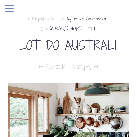
6 listopada 2016
Agnieszka Kwiatkowska
DEKORACJE
,
HOME
1
LOT DO AUSTRALII
Poprzedni
Następny