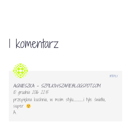
1 komentarz
REPLY
AGNIESZKA - SZPILKIWSZAFIE.BLOGSPOT.COM
10 grudnia 2016 22:15
przepiękna kuchnia, w moim stylu……………..i tyle światła,
super
A.