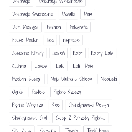
Dekoracje
Dekoracje Wielkanocne
Dekoracje Świateczne
Dodatki
Dom
Dom Miesiąca
Fashion
Fotografia
House Doctor
Ikea
Inspiracje
Jesienne Klimaty
Jesień
Kolor
Kolory Lata
Kuchnia
Lampa
Lato
Letni Dom
Modern Design
Moje Ulubione Sklepy
Niebieski
Ogród
Pastele
Piękne Rzeczy
Piękne Wnętrza
Rice
Skandynawski Design
Skandynawski Styl
Sklep Z Potrzeby Piękna...
Styl Życia
Sypialnia
Tapeta
TineK Home