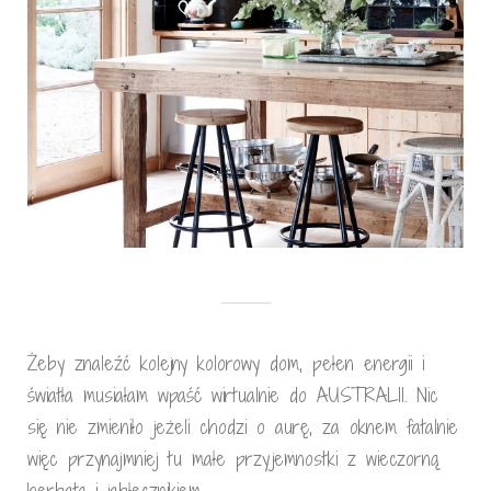
Żeby znaleźć kolejny kolorowy dom, pełen energii i
światła musiałam wpaść wirtualnie do AUSTRALII. Nic
się nie zmieniło jeżeli chodzi o aurę, za oknem fatalnie
więc przynajmniej tu małe przyjemnostki z wieczorną
herbatą i jabłecznikiem.