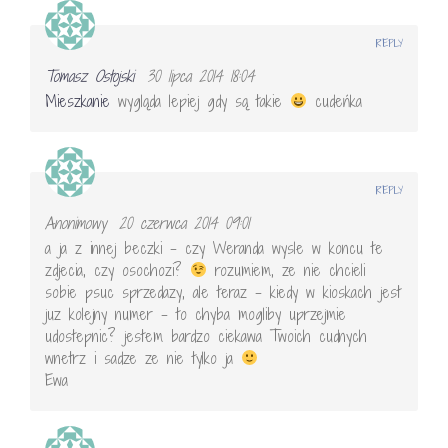
REPLY
Tomasz Ostojski
30 lipca 2014 18:04
Mieszkanie
wygląda lepiej gdy są takie
cudeńka
REPLY
Anonimowy
20 czerwca 2014 09:01
a ja z innej beczki – czy Weranda wysle w koncu te
zdjecia, czy osochozi?
rozumiem, ze nie chcieli
sobie psuc sprzedazy, ale teraz – kiedy w kioskach jest
juz kolejny numer – to chyba mogliby uprzejmie
udostepnic? jestem bardzo ciekawa Twoich cudnych
wnetrz i sadze ze nie tylko ja
Ewa