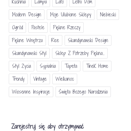
Kuchnia
Lampa
Lato
Letni Dom
Modern Design
Moje Ulubione Sklepy
Niebieski
Ogród
Pastele
Piękne Rzeczy
Piękne Wnętrza
Rice
Skandynawski Design
Skandynawski Styl
Sklep Z Potrzeby Piękna...
Styl Życia
Sypialnia
Tapeta
TineK Home
Trendy
Vintage
Wielkanoc
Wiosenne Inspiracje
Święta Bożego Narodzenia
Zarejestruj się aby otrzymywać