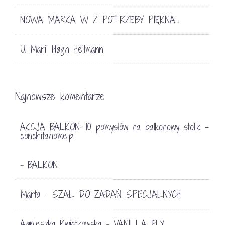
NOWA MARKA W Z POTRZEBY PIĘKNA…
U Marii Høgh Heilmann
Najnowsze komentarze
AKCJA BALKON: 10 pomysłów na balkonowy stolik -
conchitahome.pl
BALKON
-
Marta
SZAL DO ZADAŃ SPECJALNYCH
-
Agnieszka Kwiatkowska
VANILLA FLY
-