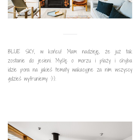
BLUE SKY, w końcu! Mam nadzieję, że już tak
zostanie do jesieni. Myślę o morzu i plaży i chyba
idzie pora na jakieś tematy wakacyjne za nim wszyscy
gdzieś wyfruniemy :):).