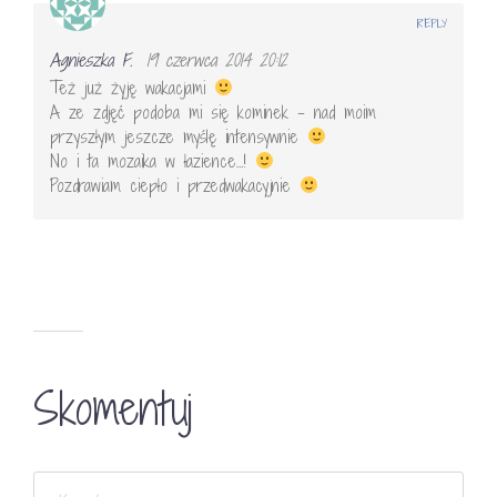
REPLY
Agnieszka F.
19 czerwca 2014 20:12
Też już żyję wakacjami
A ze zdjęć podoba mi się kominek – nad moim
przyszłym jeszcze myślę intensywnie
No i ta mozaika w łazience…!
Pozdrawiam ciepło i przedwakacyjnie
Skomentuj