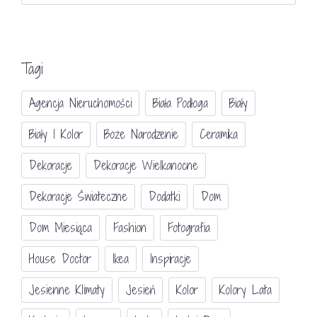
Tagi
Agencja Nieruchomości
Biała Podłoga
Biały
Biały I Kolor
Boże Narodzenie
Ceramika
Dekoracje
Dekoracje Wielkanocne
Dekoracje Świateczne
Dodatki
Dom
Dom Miesiąca
Fashion
Fotografia
House Doctor
Ikea
Inspiracje
Jesienne Klimaty
Jesień
Kolor
Kolory Lata