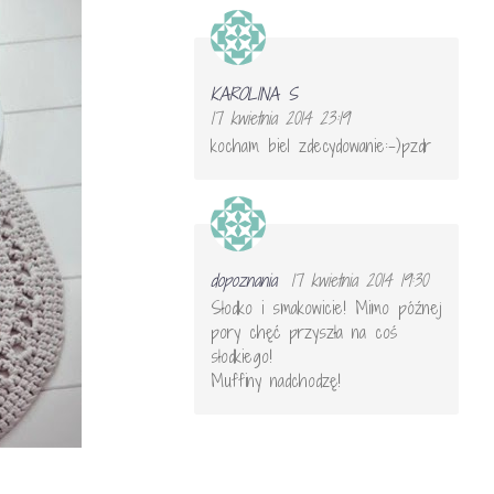
KAROLINA S
17 kwietnia 2014 23:19
kocham biel zdecydowanie:-)pzdr
dopoznania
17 kwietnia 2014 19:30
Słodko i smakowicie! Mimo późnej
pory chęć przyszła na coś
słodkiego!
Muffiny nadchodzę!