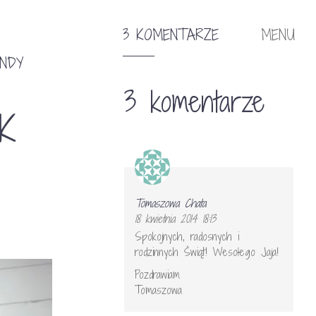
3 KOMENTARZE
MENU
NDY
3 komentarze
K
Tomaszowa Chata
18 kwietnia 2014 18:13
Spokojnych, radosnych i
rodzinnych Świąt! Wesołego Jaja!
Pozdrawiam
Tomaszowa