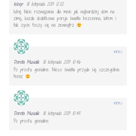
leloop
18 listopada 2013 12:02
lubię takie rozwiązania. dla mnie jak najbardziej dom na
zimę, każda dodatkowa porcja światła bezcenna, latem i
tak życie toczy się na zewnątrz
REPLY
Dorota Musialik
18 listopada 2013 10:46
Po prostu genialne. Nieco światła przyda się szczególnie
teraz
REPLY
Dorota Musialik
18 listopada 2013 10:45
Po prostu genialne