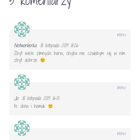
5 komentarzy
REPLY
Networkerka
18 listopada 2013 18:26
Zbyt wiele zimnych barw, chyba nie czułabym się w nim
zbyt dobrze
REPLY
Jo
18 listopada 2013 16:01
te okna i hamak
REPLY