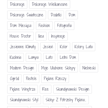
Dekoracje
Dekoracje Wielkanocne
Dekoracje Świateczne
Dodatki
Dom
Dom Miesiąca
Fashion
Fotografia
House Doctor
Ikea
Inspiracje
Jesienne Klimaty
Jesień
Kolor
Kolory Lata
Kuchnia
Lampa
Lato
Letni Dom
Modern Design
Moje Ulubione Sklepy
Niebieski
Ogród
Pastele
Piękne Rzeczy
Piękne Wnętrza
Rice
Skandynawski Design
Skandynawski Styl
Sklep Z Potrzeby Piękna...