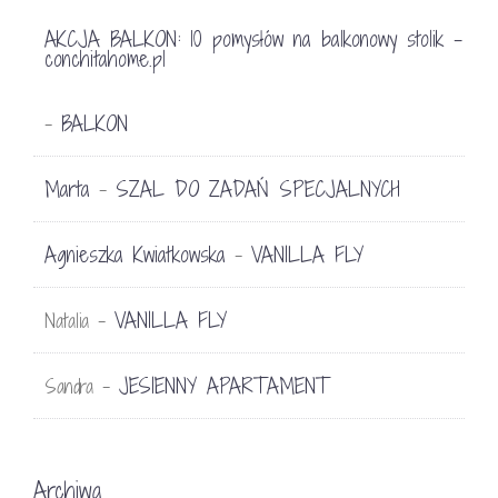
AKCJA BALKON: 10 pomysłów na balkonowy stolik -
conchitahome.pl
BALKON
-
Marta
SZAL DO ZADAŃ SPECJALNYCH
-
Agnieszka Kwiatkowska
VANILLA FLY
-
VANILLA FLY
Natalia
-
JESIENNY APARTAMENT
Sandra
-
Archiwa