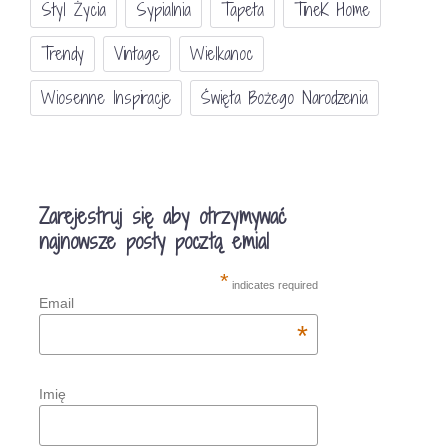
Styl Życia
Sypialnia
Tapeta
TineK Home
Trendy
Vintage
Wielkanoc
Wiosenne Inspiracje
Święta Bożego Narodzenia
Zarejestruj się aby otrzymywać
najnowsze posty pocztą emial
*
indicates required
Email
*
Imię