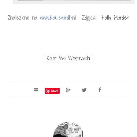
Znalezione na
www.boulevardb.nl
. Zdjęcia:
Holly Marder
Kolor We Wnętrzach
Save