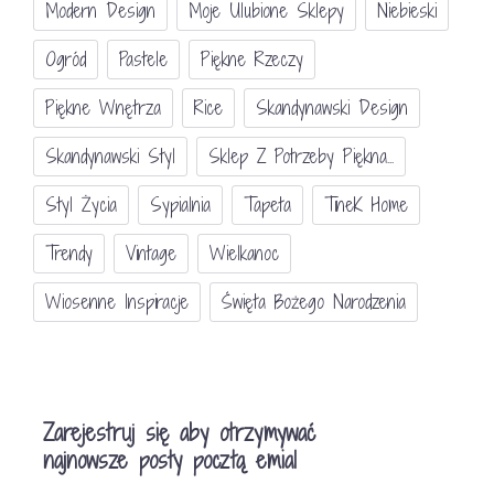
Modern Design
Moje Ulubione Sklepy
Niebieski
Ogród
Pastele
Piękne Rzeczy
Piękne Wnętrza
Rice
Skandynawski Design
Skandynawski Styl
Sklep Z Potrzeby Piękna...
Styl Życia
Sypialnia
Tapeta
TineK Home
Trendy
Vintage
Wielkanoc
Wiosenne Inspiracje
Święta Bożego Narodzenia
Zarejestruj się aby otrzymywać
najnowsze posty pocztą emial