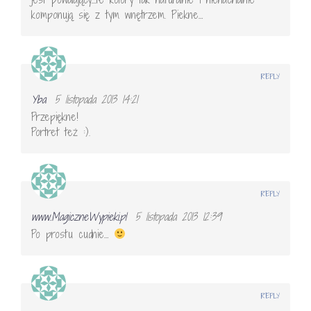
komponują się z tym wnętrzem. Piekne…
REPLY
Yba
5 listopada 2013 14:21
Przepiękne!
Portret też :).
REPLY
www.MagiczneWypieki.pl
5 listopada 2013 12:39
Po prostu cudnie…
REPLY