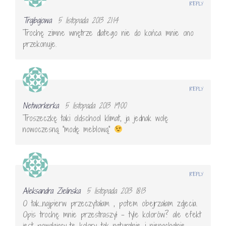
REPLY
Trajbajowa
5 listopada 2013 21:14
Trochę zimne wnętrze dlatego nie do końca mnie ono
przekonuje.
REPLY
Networkerka
5 listopada 2013 19:00
Troszeczkę taki oldschool klimat, ja jednak wolę
nowoczesną "modę meblową"
REPLY
Aleksandra Zielinska
5 listopada 2013 18:13
O tak…najpierw przeczytałam , potem obejrzałam zdjecia.
Opis trochę mnie przestraszył – tyle kolorów? ale efekt
jest powalający…te kolory tak naturalnie i nienachalnie