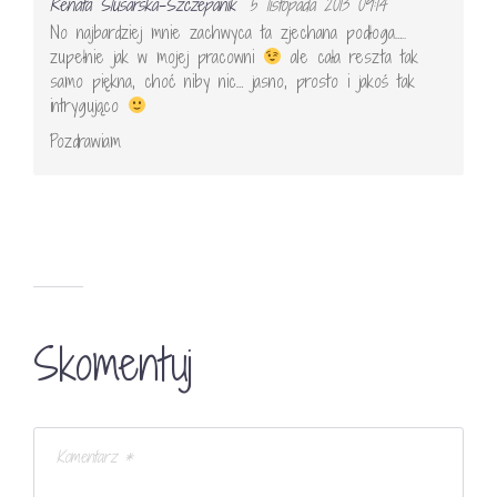
Renata Ślusarska-Szczepanik
5 listopada 2013 09:14
No najbardziej mnie zachwyca ta zjechana podłoga…..
zupełnie jak w mojej pracowni
ale cała reszta tak
samo piękna, choć niby nic… jasno, prosto i jakoś tak
intrygująco
Pozdrawiam
Skomentuj