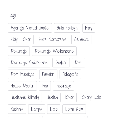
Tagi
Agencja Nieruchomości
Biała Podłoga
Biały
Biały I Kolor
Boże Narodzenie
Ceramika
Dekoracje
Dekoracje Wielkanocne
Dekoracje Świateczne
Dodatki
Dom
Dom Miesiąca
Fashion
Fotografia
House Doctor
Ikea
Inspiracje
Jesienne Klimaty
Jesień
Kolor
Kolory Lata
Kuchnia
Lampa
Lato
Letni Dom