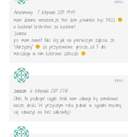
REPLY
Anonimowy
7 listopada 2013 19:43
mam dziwne wrazenie,ze ten dom powinien byc MOJ
a kuchnia! krolestwo za kuchnie!
Joanna
ps. mam nawet taki sloj jak na pierwszym zdjeciu. ze
"starzyzny"
za przyslowiowe grosze…od 3 dni
mieszkaja w nim kolorowe zatoczki
REPLY
zacisze
6 listopada 2013 07:18
Ohh, ta podłoga! ciągle brak nam odwagi by zamalować
nasze deski. W przyszłym roku jednak w sypialni musimy
się odważyć na biel całkowitą:)