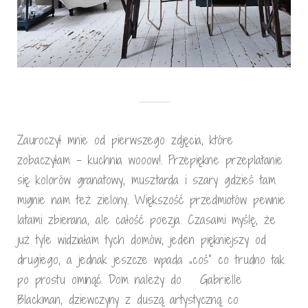
Zauroczył mnie od pierwszego zdjęcia, które
zobaczyłam – kuchnia wooow!. Przepiękne przeplatanie
się kolorów granatowy, musztarda i szary gdzieś tam
mignie nam też zielony. Większość przedmiotów pewnie
latami zbierana, ale całość poezja. Czasami myślę, że
już tyle widziałam tych domów, jeden piękniejszy od
drugiego, a jednak jeszcze wpada „coś” co trudno tak
po prostu ominąć. Dom należy do Gabrielle
Blackman, dziewczyny z duszą artystyczną co