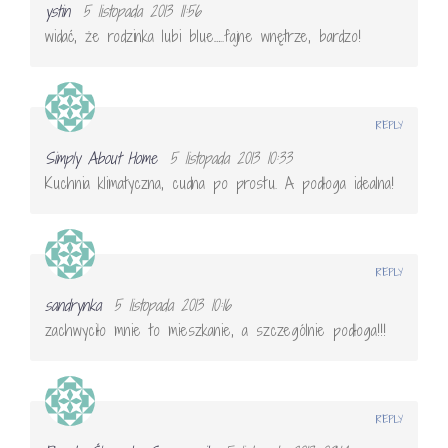
ystin
5 listopada 2013 11:56
widać, że rodzinka lubi blue…..fajne wnętrze, bardzo!
REPLY
Simply About Home
5 listopada 2013 10:33
Kuchnia klimatyczna, cudna po prostu. A podłoga idealna!
REPLY
sandrynka
5 listopada 2013 10:16
zachwyciło mnie to mieszkanie, a szczególnie podłoga!!!
REPLY