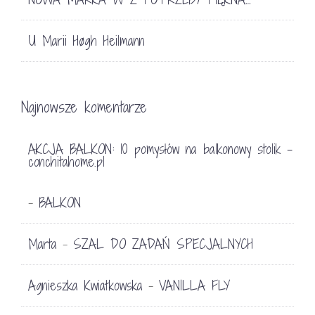
U Marii Høgh Heilmann
Najnowsze komentarze
AKCJA BALKON: 10 pomysłów na balkonowy stolik -
conchitahome.pl
BALKON
-
Marta
SZAL DO ZADAŃ SPECJALNYCH
-
Agnieszka Kwiatkowska
VANILLA FLY
-