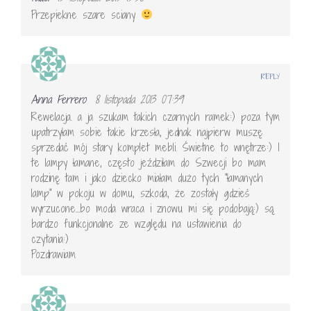
Przepiekne szare sciany
REPLY
Anna Ferrero
8 listopada 2013 07:39
Rewelacja. a ja szukam takich czarnych ramek:) poza tym
upatrzyłam sobie takie krzesła, jednak najpierw muszę
sprzedać mój stary komplet mebli. Świetne to wnętrze:) I
te lampy łamane, często jeździłam do Szwecji bo mam
rodzinę tam i jako dziecko miałam dużo tych "łamanych
lamp" w pokoju w domu, szkoda, że zostały gdzieś
wyrzucone…bo moda wraca i znowu mi się podobają:) są
bardzo funkcjonalne ze względu na ustawienia do
czytania:)
Pozdrawiam