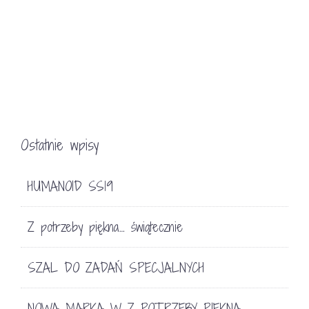
Ostatnie wpisy
HUMANOID SS19
Z potrzeby piękna… świątecznie
SZAL DO ZADAŃ SPECJALNYCH
NOWA MARKA W Z POTRZEBY PIĘKNA…