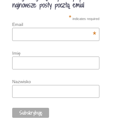
najnowsze posty pocztą emial
*
indicates required
Email
*
Imię
Nazwisko