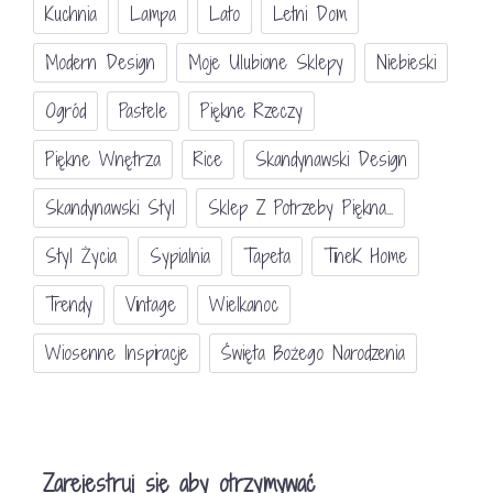
Kuchnia
Lampa
Lato
Letni Dom
Modern Design
Moje Ulubione Sklepy
Niebieski
Ogród
Pastele
Piękne Rzeczy
Piękne Wnętrza
Rice
Skandynawski Design
Skandynawski Styl
Sklep Z Potrzeby Piękna...
Styl Życia
Sypialnia
Tapeta
TineK Home
Trendy
Vintage
Wielkanoc
Wiosenne Inspiracje
Święta Bożego Narodzenia
Zarejestruj się aby otrzymywać