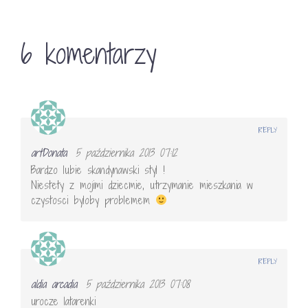
6 komentarzy
REPLY
artDonata
5 października 2013 07:12
Bardzo lubie skandynawski styl !
Niestety z mojimi dziecmie, utrzymanie mieszkania w
czystosci byloby problemem
REPLY
aldia arcadia
5 października 2013 07:08
urocze latarenki