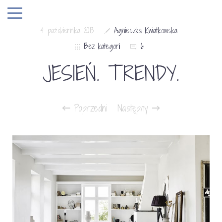
4 października 2013
Agnieszka Kwiatkowska
Bez kategorii
6
JESIEŃ. TRENDY.
Poprzedni
Następny