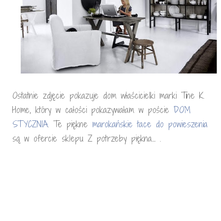
Ostatnie zdjęcie pokazuje dom właścicielki marki Tine K.
Home, który w całości pokazywałam w poście
DOM
STYCZNIA
. Te piękne
marokańskie tace do powieszenia
są w ofercie sklepu Z potrzeby piękna… .