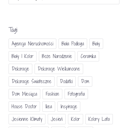
Tagi
Agencja Nieruchomości
Biała Podłoga
Biały
Biały I Kolor
Boże Narodzenie
Ceramika
Dekoracje
Dekoracje Wielkanocne
Dekoracje Świateczne
Dodatki
Dom
Dom Miesiąca
Fashion
Fotografia
House Doctor
Ikea
Inspiracje
Jesienne Klimaty
Jesień
Kolor
Kolory Lata