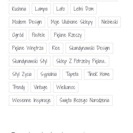
Kuchnia
Lampa
Lato
Letni Dom
Modern Design
Moje Ulubione Sklepy
Niebieski
Ogród
Pastele
Piękne Rzeczy
Piękne Wnętrza
Rice
Skandynawski Design
Skandynawski Styl
Sklep Z Potrzeby Piękna...
Styl Życia
Sypialnia
Tapeta
TineK Home
Trendy
Vintage
Wielkanoc
Wiosenne Inspiracje
Święta Bożego Narodzenia