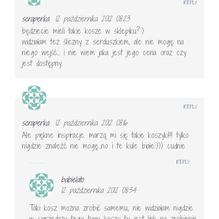
REPLY
scraperka
12 października 2012 08:23
będziecie mieli takie kosze w sklepiku?:)
widziałam też śliczny z serduszkiem, ale nie mogę na
niego wejść… i nie wiem jaka jest jego cena oraz czy
jest dostępny.
REPLY
scraperka
12 października 2012 08:16
Ale piękne inspiracje. marzą mi się takie koszyki!!! tylko
nigdzie znaleźć nie mogę…no i te kule białe:))) cudnie
REPLY
babielato
12 października 2012 08:34
Taki kosz można zrobić samemu, nie widziałam nigdzie
w sprzedaży tego typu koszy tu jest link na zrobienie