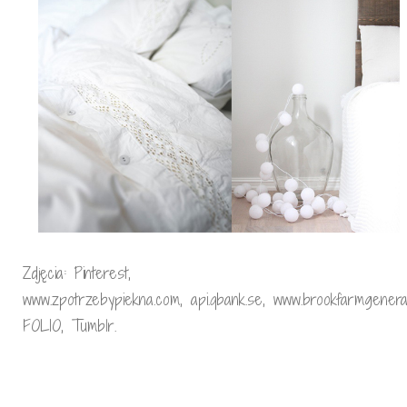
Zdjęcia: Pinterest,
www.zpotrzebypiekna.com, api.qbank.se, www.brookfarmgeneral
FOLIO, Tumblr.