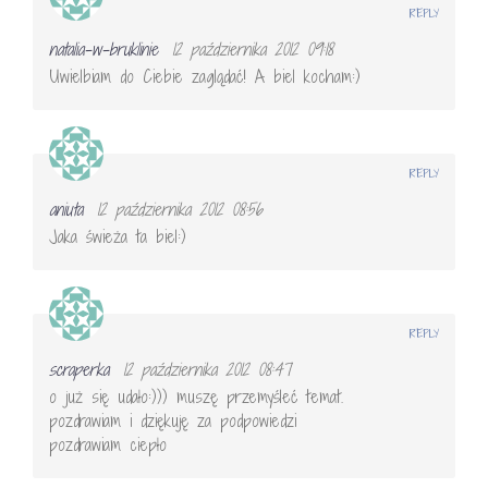
REPLY
natalia-w-bruklinie
12 października 2012 09:18
Uwielbiam do Ciebie zaglądać! A biel kocham:)
REPLY
aniuta
12 października 2012 08:56
Jaka świeża ta biel:)
REPLY
scraperka
12 października 2012 08:47
o już się udało:))) muszę przemyśleć temat.
pozdrawiam i dziękuję za podpowiedzi
pozdrawiam ciepło