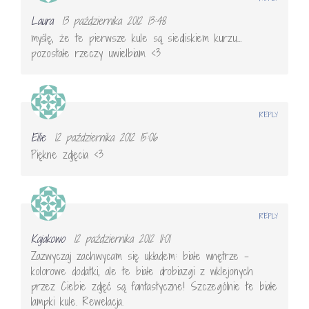
Laura
13 października 2012 13:48
myślę, że te pierwsze kule są siedliskiem kurzu…
pozostałe rzeczy uwielbiam <3
REPLY
Ellie
12 października 2012 15:06
Piękne zdjęcia <3
REPLY
Kajakowo
12 października 2012 11:01
Zazwyczaj zachwycam się układem: białe wnętrze –
kolorowe dodatki, ale te białe drobiazgi z wklejonych
przez Ciebie zdjęć są fantastyczne! Szczególnie te białe
lampki kule. Rewelacja.