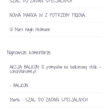
SZAL DO ZADAŃ SPECJALNYCH
NOWA MARKA W Z POTRZEBY PIĘKNA…
U Marii Høgh Heilmann
Najnowsze komentarze
AKCJA BALKON: 10 pomysłów na balkonowy stolik -
conchitahome.pl
BALKON
-
Marta
SZAL DO ZADAŃ SPECJALNYCH
-