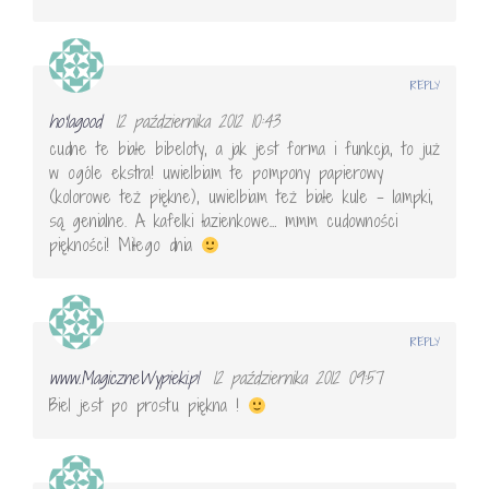
REPLY
ho'lagood
12 października 2012 10:43
cudne te białe bibeloty, a jak jest forma i funkcja, to już
w ogóle ekstra! uwielbiam te pompony papierowy
(kolorowe też piękne), uwielbiam też białe kule – lampki,
są genialne. A kafelki łazienkowe… mmm cudowności
piękności! Miłego dnia
REPLY
www.MagiczneWypieki.pl
12 października 2012 09:57
Biel jest po prostu piękna !