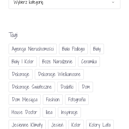
Tagi
Agencja Nieruchomości
Biała Podłoga
Biały
Biały I Kolor
Boże Narodzenie
Ceramika
Dekoracje
Dekoracje Wielkanocne
Dekoracje Świateczne
Dodatki
Dom
Dom Miesiąca
Fashion
Fotografia
House Doctor
Ikea
Inspiracje
Jesienne Klimaty
Jesień
Kolor
Kolory Lata