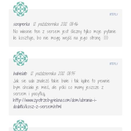
REPLY
scraperka
12 października 2012 08:46
No własnie ten z sercem jest śliczny tylko moje pytanie
ile kosztuje, bo nie mogę wejść na jego stronę :)))
REPLY
babielato
12 października 2012 08:35
Jak sie uda znależć takie białe i tak łądne to pewnie
bym chciała je mieć, ale póki co mamy jeszcze z
sercem i pacyfką;
http://www.zpotrzebypiekna.com/dom/ubrania-i-
dodatki/kosz-z-sercem.html