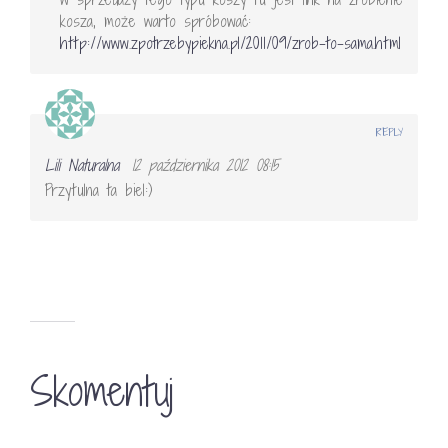
kosza, może warto spróbować:
http://www.zpotrzebypiekna.pl/2011/09/zrob-to-sama.html
REPLY
Lili Naturalna
12 października 2012 08:15
Przytulna ta biel:)
Skomentuj