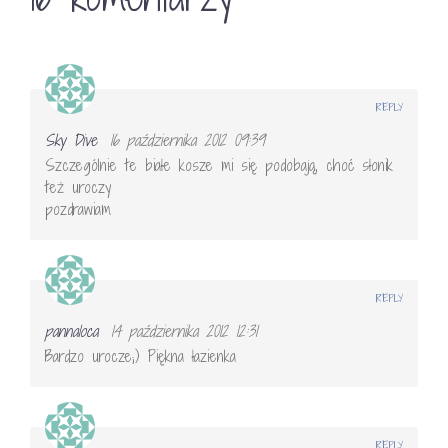
REPLY
Sky Dive
16 października 2012 09:39
Szczególnie te białe kosze mi się podobają, choć słonik
też uroczy
pozdrawiam
REPLY
pannaloca
14 października 2012 12:31
Bardzo urocze;) Piękna łazienka
REPLY