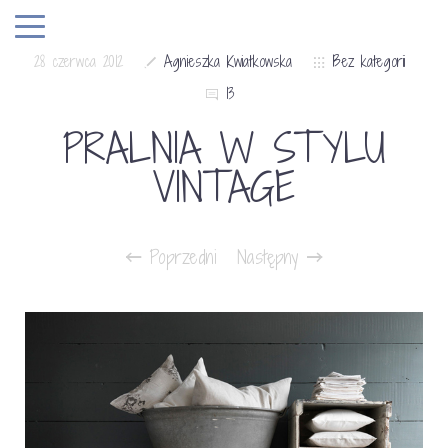
28 czerwca 2012
Agnieszka Kwiatkowska
Bez kategorii
13
PRALNIA W STYLU
VINTAGE
Poprzedni
Następny