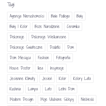
Tagi
Agencja Nieruchomości
Biała Podłoga
Biały
Biały I Kolor
Boże Narodzenie
Ceramika
Dekoracje
Dekoracje Wielkanocne
Dekoracje Świateczne
Dodatki
Dom
Dom Miesiąca
Fashion
Fotografia
House Doctor
Ikea
Inspiracje
Jesienne Klimaty
Jesień
Kolor
Kolory Lata
Kuchnia
Lampa
Lato
Letni Dom
Modern Design
Moje Ulubione Sklepy
Niebieski