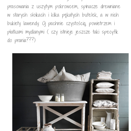
prasowania z uszytym pokrowcem, spinacze drewniane
w starych słoikach i kilka pękatych butelek, a w nich
bukiety lawendy. Oj pachnie czystością, powietrzem i
płatkami mydlanymi ( czy istnieje jeszcze taki specyfik
do prania???)