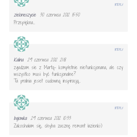
REPLY
zieloneszycie
30 czerwca 2012 15:50
Przepiękna…
REPLY
Kalina
29 czerwca 2012 21:18
zgadzam sie z Martą- kompletnie niefunkcjonana, ale czy
wszystko musi być funkcjonalne?
Ta pralnia jeset cudowną inspiracją…
REPLY
bajowka
29 czerwca 2012 10:33
Zakochałam się, chyba zacznę remont łazienki:)