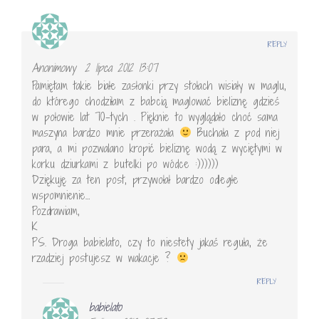
REPLY
Anonimowy
2 lipca 2012 13:07
Pamiętam takie białe zasłonki przy stołach wisiały w maglu,
do którego chodziłam z babcią maglować bieliznę gdzieś
w połowie lat 70-tych . Pięknie to wyglądało choć sama
maszyna bardzo mnie przerażała
Buchała z pod niej
para, a mi pozwalano kropić bieliznę wodą z wyciętymi w
korku dziurkami z butelki po wódce :))))))
Dziękuję za ten post, przywołał bardzo odległe
wspomnienie…
Pozdrawiam,
K
PS. Droga babielato, czy to niestety jakaś reguła, że
rzadziej postujesz w wakacje ?
REPLY
babielato