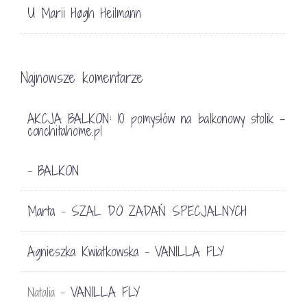
U Marii Høgh Heilmann
Najnowsze komentarze
AKCJA BALKON: 10 pomysłów na balkonowy stolik -
conchitahome.pl
BALKON
-
Marta
SZAL DO ZADAŃ SPECJALNYCH
-
Agnieszka Kwiatkowska
VANILLA FLY
-
VANILLA FLY
Natalia
-