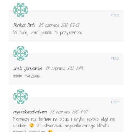
REPLY
Perfect Party
29 czerwca 2012 07:48
W takiej pralni pranie to przyjemność
REPLY
aneta garbowska
28 czerwca 2012 11:49
mmm marzenie.
REPLY
napołudnieodkrakowa
28 czerwca 2012 11:40
Pierwszy raz trafiłam na bloga i chyba szybko stąd nie
ucieknę.
Do stworzenia niepowtarzalnego klimatu
niewiele potrzeba.