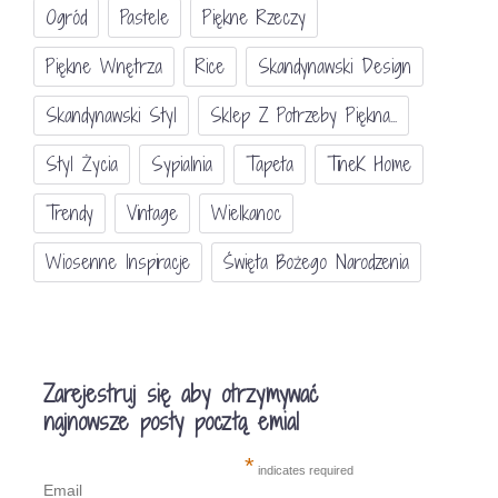
Ogród
Pastele
Piękne Rzeczy
Piękne Wnętrza
Rice
Skandynawski Design
Skandynawski Styl
Sklep Z Potrzeby Piękna...
Styl Życia
Sypialnia
Tapeta
TineK Home
Trendy
Vintage
Wielkanoc
Wiosenne Inspiracje
Święta Bożego Narodzenia
Zarejestruj się aby otrzymywać
najnowsze posty pocztą emial
*
indicates required
Email