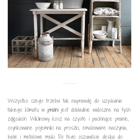
Wszystko czego trzeba tak naprawdę do uzyskania
takiego klimatu w
pralni
jest dokładnie widoczne na tych
zdjęciach. Wiklinowy kosz na czyste i pachnące pranie,
ocynkowane pojemniki na proszki, emaliowane naczynia,
balie i metalowe miski. Do tego oczywiście deska do