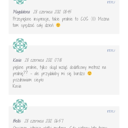
REPLY
Magdalena
28 czerwca 2012 08:45
Przepiękne inspiracje, takie pralnie to COŚ :))) Można
tam spędzać cały dzień
REPLY
Kasia
28 czerwca 2012 07:18
piękne pralnie, tylko skąd wziąć dodatkowy metraż na
pralnię?? – ale przydałaby mi się bardzo
pozdrawiam ciepło
Kasia
REPLY
Bellis
28 czerwca 2012 06:57
Owszem, istnieją płatki mydlane. Gdy cztery lata temu