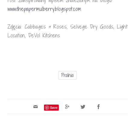
Post zainspirowany wpisem znalezionym na blogu:
www.thepapermulberry.blogspot.com
Zdjęcia: Cabbages & Roses, Selvege Dry Goods, Light
Location, DeVol Kitchens
Pralnia
Save