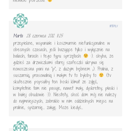
REPLY
Marta
28 czerwca 2012 11:25
przepiekne, wspaniałe i koszmarnie niefunkcjonalne w
obecnych czasach, jeśli bazujące tylko i wyłącznie na
baliach, tarach i tego typu sprzętach
:). chyba, że
gdzieś za drzwiczkami starej szafeczki ukrywa się
nowoczesna pani na "p", z dużym bębnem ;). Pralnia, z
suszarnią, prasowalnią i małym tv to byłoby to
(tv
skutecznie popsułby ten boski klimat ze zdjęć,
kompletnie tam nie pasuje, nawet mały, dyskretny, płaski i
w białej obudowie :)). Niestety, choć dom mój nie należy
do najmniejszych, zabrakło w nim oddzielnych miejsc na
pralnie, spiżarnię… żałuję. Może kiedyś…