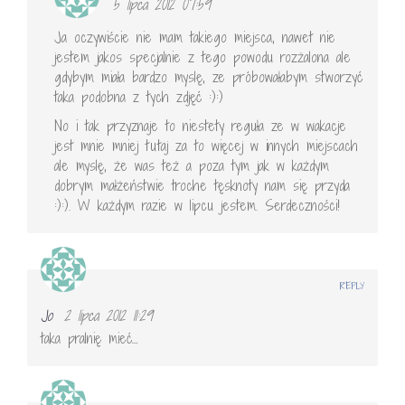
5 lipca 2012 07:59
Ja oczywiście nie mam takiego miejsca, nawet nie
jestem jakos specjalnie z tego powodu rozżalona ale
gdybym miała bardzo myslę, ze próbowałabym stworzyć
taka podobna z tych zdjęć :):)
No i tak przyznaje to niestety reguła ze w wakacje
jest mnie mniej tutaj za to więcej w innych miejscach
ale myslę, że was też a poza tym jak w każdym
dobrym małżeństwie troche tęsknoty nam się przyda
:):). W każdym razie w lipcu jestem. Serdeczności!
REPLY
Jo
2 lipca 2012 11:29
taka pralnię mieć…