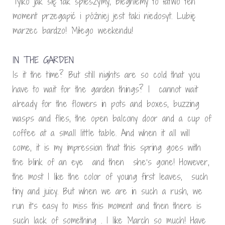
Tylko jak się tak spieszymy, biegniemy to łatwo ten
moment przegapić i później jest taki niedosyt. Lubię
marzec bardzo! Miłego weekendu!
IN THE GARDEN
Is it the time? But still nights are so cold that you
have to wait for the garden things? I cannot wait
already for the flowers in pots and boxes, buzzing
wasps and flies, the open balcony door and a cup of
coffee at a small little table. And when it all will
come, it is my impression that this spring goes with
the blink of an eye and then she’s gone! However,
the most I like the color of young first leaves, such
tiny and juicy. But when we are in such a rush, we
run it’s easy to miss this moment and then there is
such lack of something . I like March so much! Have