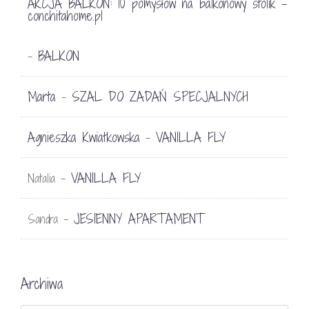
AKCJA BALKON: 10 pomysłów na balkonowy stolik -
conchitahome.pl
BALKON
-
Marta
SZAL DO ZADAŃ SPECJALNYCH
-
Agnieszka Kwiatkowska
VANILLA FLY
-
VANILLA FLY
Natalia
-
JESIENNY APARTAMENT
Sandra
-
Archiwa