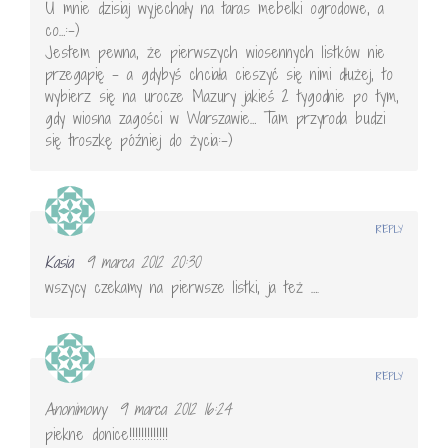
U mnie dzisiaj wyjechały na taras mebelki ogrodowe, a
co…:-)
Jestem pewna, że pierwszych wiosennych listków nie
przegapię – a gdybyś chciała cieszyć się nimi dłużej, to
wybierz się na urocze Mazury jakieś 2 tygodnie po tym,
gdy wiosna zagości w Warszawie… Tam przyroda budzi
się troszkę później do życia:-)
REPLY
Kasia
9 marca 2012 20:30
wszycy czekamy na pierwsze listki, ja też ….
REPLY
Anonimowy
9 marca 2012 16:24
piekne donice!!!!!!!!!!!!!