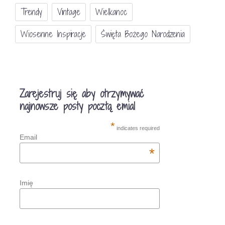
Trendy
Vintage
Wielkanoc
Wiosenne Inspiracje
Święta Bożego Narodzenia
Zarejestruj się aby otrzymywać
najnowsze posty pocztą emial
*
indicates required
Email
*
Imię