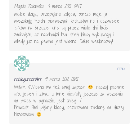
Magda Zalewska
9 marca 2012 08:17
wielkie dzięki, przepiękne zdjęcia, bardzo moje. ja
wyczekuję moich pierwszych krokusów no i oczywiscie
listków na brzozie: one są przez wiele dni takie
zaciśnięte, aż nadchodzi ten dzień kiedy wybuchają i
wtedy już na pewno jest wiosna. Całus weekndowy!
REPLY
nabiegunachArt
9 marca 2012 08:12
Witam :)Wiosna ma też swój zapach
Inaczej pachnie
lato, jesień i zima… u mnie niestety jeszcze za wcześnie
na prace w ogrodzie, jest śnieg :/
Prowadzi Pani piękny bloog, oczarowana zostanę na dłużej.
Pozdrawiam