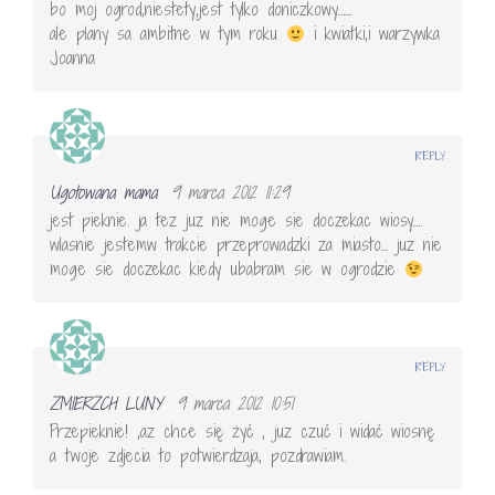
bo moj ogrod,niestety,jest tylko doniczkowy……
ale plany sa ambitne w tym roku
i kwiatki,i warzywka
Joanna
REPLY
Ugotowana mama
9 marca 2012 11:29
jest pieknie. ja tez juz nie moge sie doczekac wiosy….
wlasnie jestemw trakcie przeprowadzki za miasto… juz nie
moge sie doczekac kiedy ubabram sie w ogrodzie
REPLY
ZMIERZCH LUNY
9 marca 2012 10:51
Przepieknie! ,az chce się żyć , juz czuć i widać wiosnę
a twoje zdjecia to potwierdzaja, pozdrawiam.