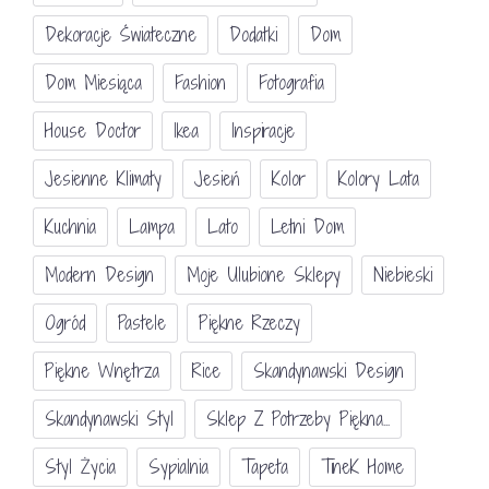
Dekoracje Świateczne
Dodatki
Dom
Dom Miesiąca
Fashion
Fotografia
House Doctor
Ikea
Inspiracje
Jesienne Klimaty
Jesień
Kolor
Kolory Lata
Kuchnia
Lampa
Lato
Letni Dom
Modern Design
Moje Ulubione Sklepy
Niebieski
Ogród
Pastele
Piękne Rzeczy
Piękne Wnętrza
Rice
Skandynawski Design
Skandynawski Styl
Sklep Z Potrzeby Piękna...
Styl Życia
Sypialnia
Tapeta
TineK Home