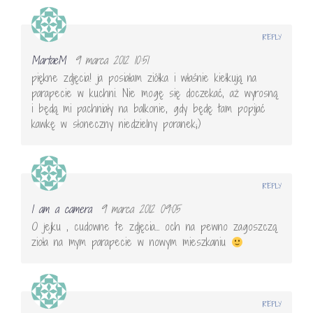
REPLY
MartaeM
9 marca 2012 10:51
piękne zdjęcia! ja posiałam ziółka i właśnie kiełkują na
parapecie w kuchni. Nie mogę się doczekać, aż wyrosną
i będą mi pachniały na balkonie, gdy będę tam popijać
kawkę w słoneczny niedzielny poranek;)
REPLY
I am a camera
9 marca 2012 09:05
O jejku , cudowne te zdjęcia… och na pewno zagoszczą
zioła na mym parapecie w nowym mieszkaniu
REPLY